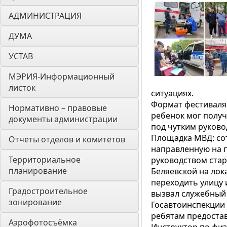
АДМИНИСТРАЦИЯ
ДУМА 
УСТАВ
МЭРИЯ-Информационный 
листок
ситуациях.
Формат фестиваля 
Нормативно – правовые 
ребенок мог получ
документы администрации
под чутким руков
Площадка МВД: со
Отчеты отделов и комитетов
направленную на 
Территориальное 
руководством ста
планирование
Беляевской на лок
переходить улицу 
Градостроительное 
вызвал служебный 
зонирование
Госавтоинспекции 
ребятам предоста
Аэрофотосъёмка