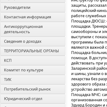
Инструктор по физ
защиты, рассказа
Руководители
полицейский-кинол
работе служебных 
Контактная информация
Площадка ДЮСШ: фи
площадки. Тренеры
Антикоррупционная 
самообороны и эл
деятельность
выступили с показ
Сведения о доходах
программы была пр
являются важной 
ТЕРРИТОРИАЛЬНЫЕ ОРГАНЫ
Площадка больниц
помощи. В доступн
КСП
действовать при у
Заларинской райо
Комитет по культуре
и шины, узнали о 
лекарства без раз
ТИК
здорового образа
Потребительский рынок
устройство автом
Площадка МЧС: са
Юридический отдел
организованная с
Эдуард Бородин и 