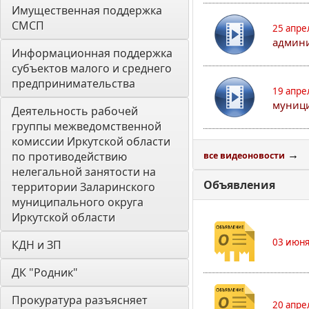
Имущественная поддержка 
СМСП
25 апре
админи
Информационная поддержка 
субъектов малого и среднего 
предпринимательства
19 апре
муници
Деятельность рабочей 
группы межведомственной 
комиссии Иркутской области 
→
по противодействию 
все видеоновости
нелегальной занятости на 
Объявления
территории Заларинского 
муниципального округа 
Иркутской области
03 июня
КДН и ЗП
ДК "Родник"
Прокуратура разъясняет
20 апре