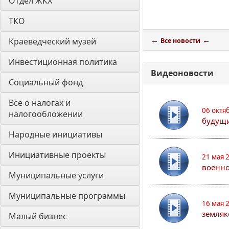
Отдел ЖКХ
ТКО
←
←
Краеведческий музей
Все новости
Инвестиционная политика
Видеоновости
Социальный фонд
Все о налогах и 
06 октя
налогообложении
будущи
Народные инициативы
Инициативные проекты
21 мая 
военно
Муниципальные услуги
Муниципальные программы
16 мая 
земляк
Малый бизнес