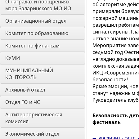
О наградах и поощрениях 
об алгоритме дейс
мэра Заларинского МО ИО
примеряли боевую
пожарной машины,
Организационный отдел
разрешил ребятам
сигнал сирены. Гл
Комитет по образованию
четкое знание ном
Мероприятие заве
Комитет по финансам
седьмой год Фести
КУМИ
наглядно доказыва
комплексная задач
МУНИЦИПАЛЬНЫЙ 
ИКЦ «Современник»
КОНТОРОЛЬ
безопасности!
Яркие эмоции, нов
Архивный отдел
станут надежным ф
Руководитель клу
Отдел ГО и ЧС
Антитеррористическая 
Безопасность де
комиссия
фестиваль
Экономический отдел
→
увеличить фото