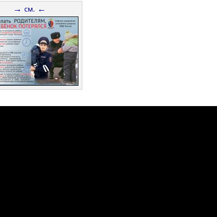
→
←
см.