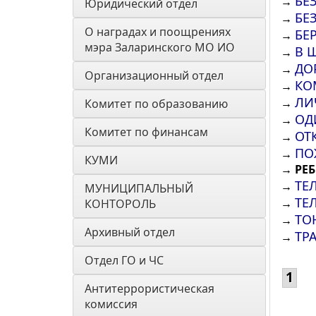
БЕ
→
Юридический отдел
БЕ
→
О наградах и поощрениях 
БЕ
→
мэра Заларинского МО ИО
В 
→
ДО
→
Организационный отдел
КО
→
ЛИ
→
Комитет по образованию
ОД
→
Комитет по финансам
ОТ
→
ПО
→
КУМИ
→
РЕБ
ТЕ
→
МУНИЦИПАЛЬНЫЙ 
ТЕ
→
КОНТОРОЛЬ
ТО
→
Архивный отдел
ТР
→
Отдел ГО и ЧС
1
Антитеррористическая 
комиссия