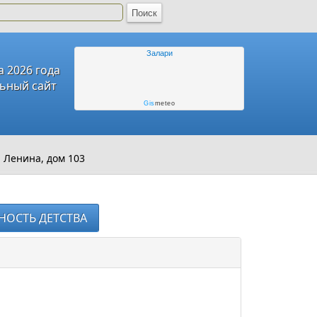
Залари
а 2026 года
ьный сайт
Gis
meteo
 Ленина, дом 103
НОСТЬ ДЕТСТВА