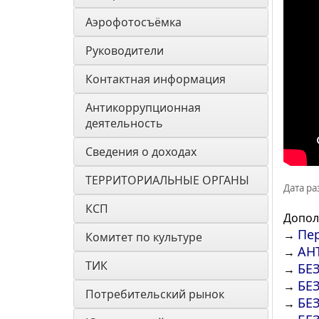
Аэрофотосъёмка
Руководители
Контактная информация
Антикоррупционная 
деятельность
Сведения о доходах
ТЕРРИТОРИАЛЬНЫЕ ОРГАНЫ
Дата ра
КСП
Допол
Пе
→
Комитет по культуре
АН
→
ТИК
БЕ
→
БЕ
→
Потребительский рынок
БЕ
→