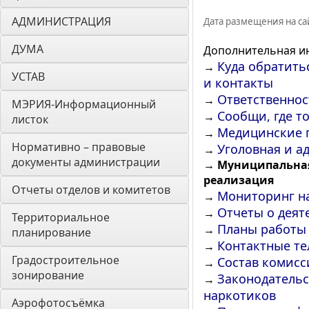
АДМИНИСТРАЦИЯ
Дата размещения на сай
ДУМА 
Дополнительная и
Куда обратить
→
УСТАВ
и контакты
Ответственнос
→
МЭРИЯ-Информационный 
Сообщи, где т
→
листок
Медицинские п
→
Нормативно – правовые 
Уголовная и а
→
документы администрации
→
Муниципальная
реализация
Отчеты отделов и комитетов
Мониторинг н
→
Отчеты о деят
→
Территориальное 
Планы работы
→
планирование
Контактные т
→
Градостроительное 
Состав комисс
→
зонирование
Законодательс
→
наркотиков
Аэрофотосъёмка