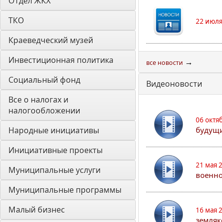
Отдел ЖКХ
ТКО
22 июля
Краеведческий музей
Инвестиционная политика
→
все новости
Социальный фонд
Видеоновости
Все о налогах и 
налогообложении
06 октя
Народные инициативы
будущи
Инициативные проекты
21 мая 
Муниципальные услуги
военно
Муниципальные программы
Малый бизнес
16 мая 
земляк