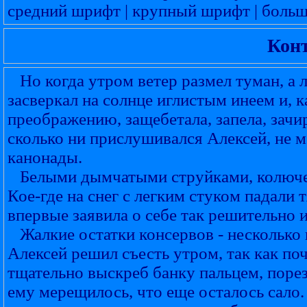
средний шрифт
|
крупный шрифт
|
боль
Конт
Но когда утром ветер размел туман, а л
засверкал на солнце иглистым инеем и, к
преображению, защебетала, запела, зачи
сколько ни прислушивался Алексей, не м
канонады.
Белыми дымчатыми струйками, колюче по
Кое-где на снег с легким стуком падали 
впервые заявила о себе так решительно 
Жалкие остатки консервов - несколько 
Алексей решил съесть утром, так как поч
тщательно выскреб банку пальцем, порез
ему мерещилось, что еще осталось сало.