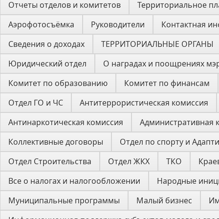
Отчеты отделов и комитетов
Территориальное п
Аэрофотосъёмка
Руководители
Контактная и
Сведения о доходах
ТЕРРИТОРИАЛЬНЫЕ ОРГАНЫ
Юридический отдел
О наградах и поощрениях мэ
Комитет по образованию
Комитет по финансам
Отдел ГО и ЧС
Антитеррористическая комиссия
Антинаркотическая комиссия
Административная 
Коллективные договоры
Отдел по спорту и Адапт
Отдел Строительства
Отдел ЖКХ
ТКО
Крае
Все о налогах и налогообложении
Народные иниц
Муниципальные программы
Малый бизнес
Им