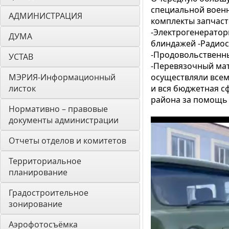
специальной военн
АДМИНИСТРАЦИЯ
комплекты запчаст
-Электрогенератор
ДУМА 
блиндажей -Радиос
-Продовольственны
УСТАВ
-Перевязочный мат
МЭРИЯ-Информационный 
осуществляли все
листок
и вся бюджетная с
района за помощь 
Нормативно – правовые 
документы администрации
Отчеты отделов и комитетов
Территориальное 
планирование
Градостроительное 
зонирование
Аэрофотосъёмка