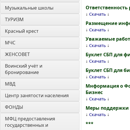
Ответственность 
Музыкальные школы
↓
↓
Скачать
ТУРИЗМ
Размещение инфо
↓
↓
Скачать
Красный крест
Уважаемые работ
МЧС
↓
↓
Скачать
ЖЕНСОВЕТ
Буклет СБП для ф
↓
↓
Скачать
Воинский учёт и 
Буклет СБП для б
бронирование
↓
↓
Скачать
МВД
Мнформация о Фо
Бизнес
Центр занятости населения
↓
↓
Скачать
ФОНДЫ
Меры поддержки 
↓
↓
Скачать
МФЦ предоставления 
***
государственных и 