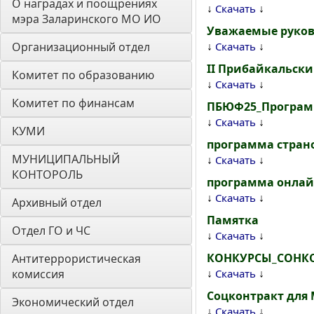
О наградах и поощрениях 
↓
↓
Скачать
мэра Заларинского МО ИО
Уважаемые руко
↓
↓
Организационный отдел
Скачать
II Прибайкальск
Комитет по образованию
↓
↓
Скачать
Комитет по финансам
ПБЮФ25_Программ
↓
↓
Скачать
КУМИ
программа стран
МУНИЦИПАЛЬНЫЙ 
↓
↓
Скачать
КОНТОРОЛЬ
программа онлай
↓
↓
Скачать
Архивный отдел
Памятка
Отдел ГО и ЧС
↓
↓
Скачать
КОНКУРСЫ_СОНКО
Антитеррористическая 
↓
↓
комиссия
Скачать
Соцконтракт для М
Экономический отдел
↓
↓
Скачать