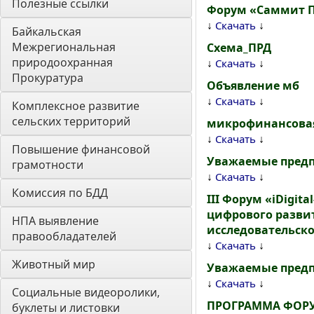
Полезные ссылки
Форум «Саммит П
↓
↓
Скачать
Байкальская 
Межрегиональная 
Схема_ПРД
природоохранная 
↓
↓
Скачать
Прокуратура
Объявление мб
↓
↓
Скачать
Комплексное развитие 
сельских территорий
микрофинансова
↓
↓
Скачать
Повышение финансовой 
Уважаемые пред
грамотности
↓
↓
Скачать
Комиссия по БДД
III Форум «iDigit
цифрового развит
НПА выявление 
исследовательско
правообладателей
↓
↓
Скачать
Животный мир
Уважаемые пред
↓
↓
Скачать
Социальные видеоролики, 
ПРОГРАММА ФОР
буклеты и листовки