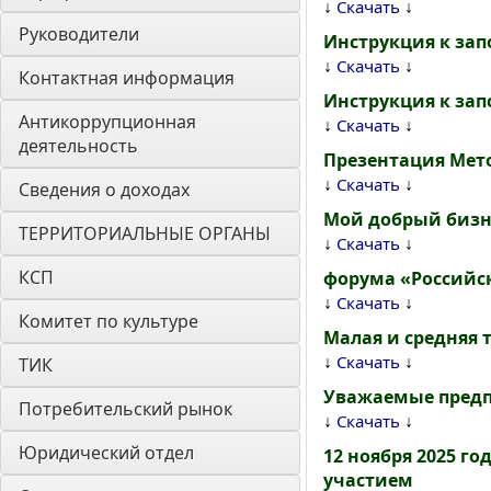
↓
↓
Скачать
Руководители
Инструкция к запо
↓
↓
Скачать
Контактная информация
Инструкция к зап
Антикоррупционная 
↓
↓
Скачать
деятельность
Презентация Мето
↓
↓
Скачать
Сведения о доходах
Мой добрый бизне
ТЕРРИТОРИАЛЬНЫЕ ОРГАНЫ
↓
↓
Скачать
КСП
форума «Российск
↓
↓
Скачать
Комитет по культуре
Малая и средняя т
↓
↓
Скачать
ТИК
Уважаемые пред
Потребительский рынок
↓
↓
Скачать
Юридический отдел
12 ноября 2025 
участием