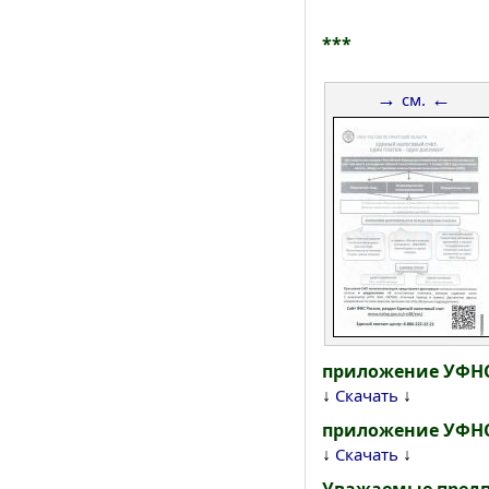
***
→
←
см.
приложение УФНС
↓
↓
Скачать
приложение УФНС 
↓
↓
Скачать