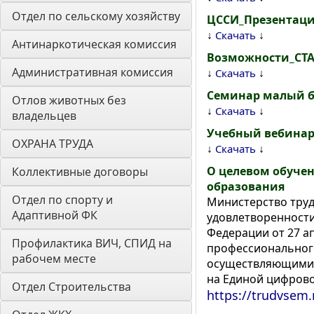
Отдел по сельскому хозяйству
ЦССИ_Презентаци
↓
↓
Скачать
Антинаркотическая комиссия
Возможности_СТА
Административная комиссия
↓
↓
Скачать
Семинар малый б
Отлов животных без 
↓
↓
Скачать
владельцев
Учебный вебинар
ОХРАНА ТРУДА
↓
↓
Скачать
О целевом обуче
Коллективные договоры
образования
Отдел по спорту и 
Министерство труд
Адаптивной ФК
удовлетворенности
Федерации от 27 а
Профилактика ВИЧ, СПИД на 
профессионального
рабочем месте
осуществляющими 
на Единой цифрово
Отдел Строительства
https://trudvsem.