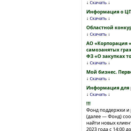
↓
↓
Скачать
Информация о Ц
↓
↓
Скачать
Областной конкур
↓
↓
Скачать
АО «Корпорация «
самозанятых граж
ФЗ «О закупках т
↓
↓
Скачать
Мой бизнес. Перв
↓
↓
Скачать
Информация для 
↓
↓
Скачать
!!!
Фонд поддержки и 
(далее — Фонд) со
найти новых клиен
2023 года с 14:00 до