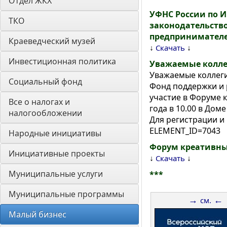
Отдел ЖКХ
УФНС России по И
ТКО
законодательств
предпринимателей
Краеведческий музей
↓
↓
Скачать
Инвестиционная политика
Уважаемые колле
Уважаемые коллеги
Социальный фонд
Фонд поддержки и 
участие в Форуме к
Все о налогах и 
года в 10.00 в Доме
налогообложении
Для регистрации и 
ELEMENT_ID=7043
Народные инициативы
Форум креативных
Инициативные проекты
↓
↓
Скачать
Муниципальные услуги
***
Муниципальные программы
→
←
см.
Малый бизнес