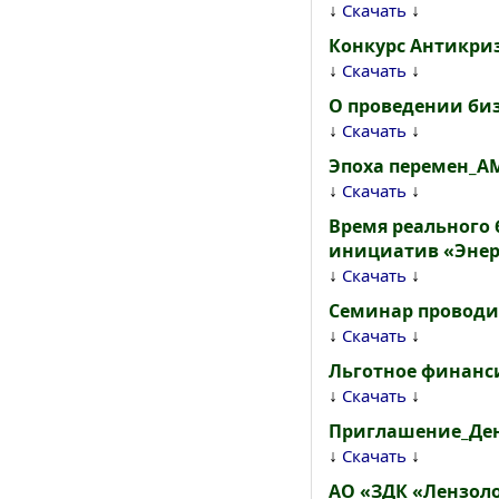
↓
↓
Скачать
Конкурс Антикри
↓
↓
Скачать
О проведении би
↓
↓
Скачать
Эпоха перемен_А
↓
↓
Скачать
Время реального 
инициатив «Энер
↓
↓
Скачать
Семинар проводи
↓
↓
Скачать
Льготное финанс
↓
↓
Скачать
Приглашение_Ден
↓
↓
Скачать
АО «ЗДК «Лензоло