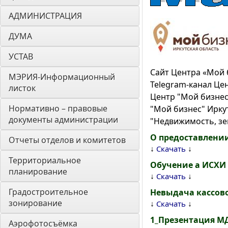
АДМИНИСТРАЦИЯ
ДУМА 
УСТАВ
Сайт Центра «Мой 
МЭРИЯ-Информационный 
Telegram-канал Це
листок
Центр "Мой бизнес
Нормативно – правовые 
"Мой бизнес" Ирку
документы администрации
"Недвижимость, зе
О предоставлении
Отчеты отделов и комитетов
↓
↓
Скачать
Территориальное 
Обучение а ИСХИ
планирование
↓
↓
Скачать
Градостроительное 
Невыдача кассово
зонирование
↓
↓
Скачать
1_Презентация МД
Аэрофотосъёмка