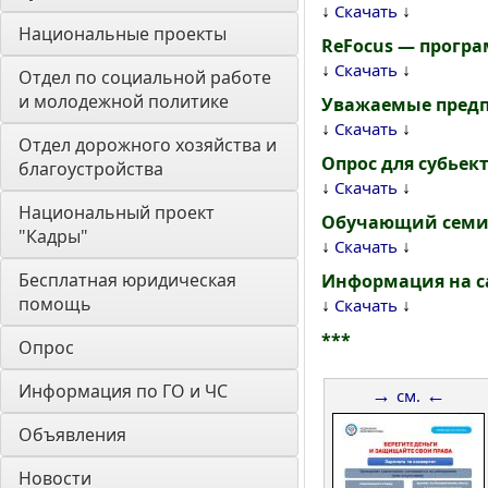
↓
↓
Скачать
Национальные проекты
ReFocus — прогр
↓
↓
Скачать
Отдел по социальной работе 
и молодежной политике
Уважаемые пред
↓
↓
Скачать
Отдел дорожного хозяйства и 
Опрос для субьек
благоустройства
↓
↓
Скачать
Национальный проект 
Обучающий семин
"Кадры"
↓
↓
Скачать
Бесплатная юридическая 
Информация на с
помощь
↓
↓
Скачать
***
Опрос
Информация по ГО и ЧС
→
←
см.
Объявления
Новости