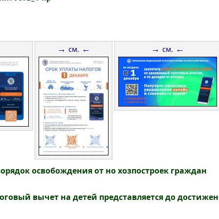
→
←
→
←
см.
см.
орядок освобождения от но хозпостроек граждан
говый вычет на детей представляется до достижени