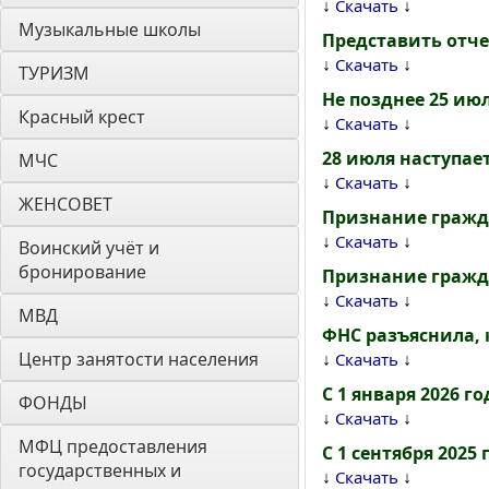
↓
↓
Скачать
Музыкальные школы
Представить отче
↓
↓
Скачать
ТУРИЗМ
Не позднее 25 ию
Красный крест
↓
↓
Скачать
28 июля наступае
МЧС
↓
↓
Скачать
ЖЕНСОВЕТ
Признание гражд
↓
↓
Скачать
Воинский учёт и 
бронирование
Признание гражд
↓
↓
Скачать
МВД
ФНС разъяснила,
Центр занятости населения
↓
↓
Скачать
С 1 января 2026 
ФОНДЫ
↓
↓
Скачать
МФЦ предоставления 
С 1 сентября 202
государственных и 
↓
↓
Скачать