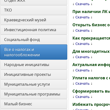
Отдел ЖКХ
↓
↓
Скачать
ТКО
При наличии ЛК 
↓
↓
Скачать
Краеведческий музей
Открыть бизнес о
Инвестиционная политика
↓
↓
Скачать
Как прекращается
Социальный фонд
↓
↓
Скачать
Все о налогах и 
Для многодетных
налогообложении
↓
↓
Скачать
Народные инициативы
Актуальная инфо
↓
↓
Скачать
Инициативные проекты
Уплата налогов с
↓
↓
Скачать
Муниципальные услуги
Сформировать вы
Муниципальные программы
↓
↓
Скачать
Малый бизнес
Избежать просроч
↓
↓
Скачать