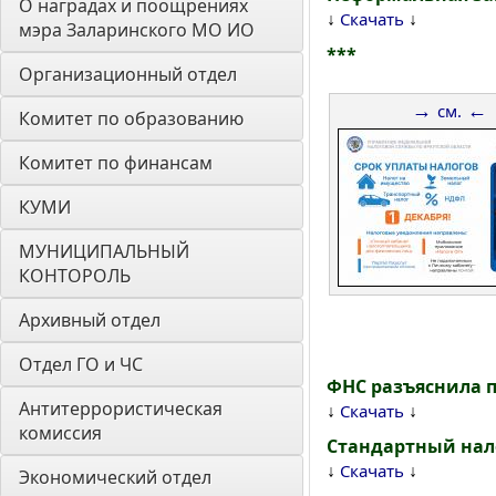
О наградах и поощрениях 
↓
↓
Скачать
мэра Заларинского МО ИО
***
Организационный отдел
→
←
см.
Комитет по образованию
Комитет по финансам
КУМИ
МУНИЦИПАЛЬНЫЙ 
КОНТОРОЛЬ
Архивный отдел
Отдел ГО и ЧС
ФНС разъяснила п
Антитеррористическая 
↓
↓
Скачать
комиссия
Стандартный нало
↓
↓
Скачать
Экономический отдел