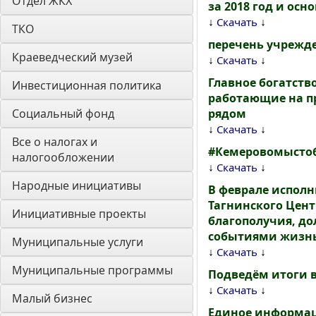
Отдел ЖКХ
за 2018 год и осн
↓
↓
Скачать
ТКО
перечень учрежд
Краеведческий музей
↓
↓
Скачать
Главное богатств
Инвестиционная политика
работающие на п
Социальный фонд
рядом
↓
↓
Скачать
Все о налогах и 
#Кемеровомысто
налогообложении
↓
↓
Скачать
Народные инициативы
В феврале исполн
Тагнинского Цент
Инициативные проекты
благополучия, до
событиями жизнь
Муниципальные услуги
↓
↓
Скачать
Муниципальные программы
Подведём итоги в
↓
↓
Скачать
Малый бизнес
Единое информац