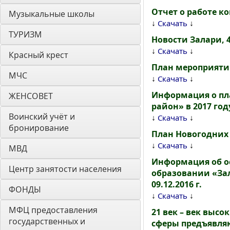
Отчет о работе ко
Музыкальные школы
↓
↓
Скачать
ТУРИЗМ
Новости Залари, 
↓
↓
Скачать
Красный крест
План мероприятий
МЧС
↓
↓
Скачать
Информация о пл
ЖЕНСОВЕТ
район» в 2017 год
Воинский учёт и 
↓
↓
Скачать
бронирование
План Новогодних 
↓
↓
Скачать
МВД
Информация об о
Центр занятости населения
образовании «Зал
09.12.2016 г.
ФОНДЫ
↓
↓
Скачать
МФЦ предоставления 
21 век – век выс
государственных и 
сферы предъявляю