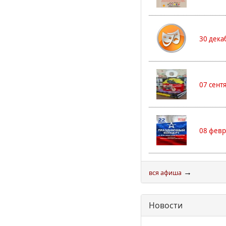
30 дека
07 сент
08 февр
→
вся афиша
Новости