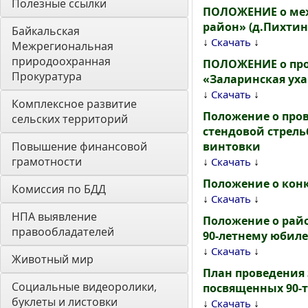
Полезные ссылки
ПОЛОЖЕНИЕ о меж
район» (д.Пихтинс
Байкальская 
↓
↓
Скачать
Межрегиональная 
природоохранная 
ПОЛОЖЕНИЕ о про
Прокуратура
«Заларинская уха
↓
↓
Скачать
Комплексное развитие 
Положение о про
сельских территорий
стендовой стрел
Повышение финансовой 
винтовки
грамотности
↓
↓
Скачать
Положение о кон
Комиссия по БДД
↓
↓
Скачать
НПА выявление 
Положение о рай
правообладателей
90-летнему юбил
↓
↓
Скачать
Животный мир
План проведения
Социальные видеоролики, 
посвященных 90-т
буклеты и листовки
↓
↓
Скачать