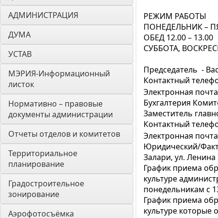
АДМИНИСТРАЦИЯ
РЕЖИМ РАБОТЫ
ПОНЕДЕЛЬНИК – ПЯТ
ДУМА 
ОБЕД 12.00 – 13.00
СУББОТА, ВОСКРЕ
УСТАВ
Председатель - Ва
МЭРИЯ-Информационный 
Контактный телефон 
листок
Электронная почта
Бухгалтерия Комит
Нормативно – правовые 
Заместитель главн
документы администрации
Контактный телефон:
Отчеты отделов и комитетов
Электронная почта
Юридический/Факти
Территориальное 
Залари, ул. Ленина 
планирование
График приема об
культуре админист
Градостроительное 
понедельникам с 13
зонирование
График приема обр
культуре которые 
Аэрофотосъёмка