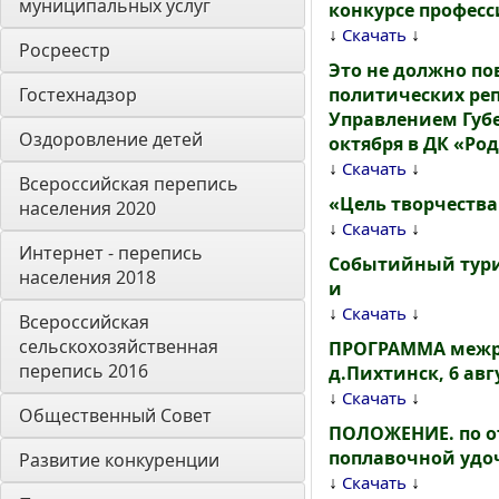
муниципальных услуг
конкурсе професс
↓
↓
Скачать
Росреестр
Это не должно по
Гостехнадзор
политических реп
Управлением Губе
Оздоровление детей
октября в ДК «Род
↓
↓
Скачать
Всероссийская перепись 
«Цель творчества
населения 2020
↓
↓
Скачать
Интернет - перепись 
Событийный тури
населения 2018
и
↓
↓
Скачать
Всероссийская 
сельскохозяйственная 
ПРОГРАММА межра
перепись 2016
д.Пихтинск, 6 авгу
↓
↓
Скачать
Общественный Совет
ПОЛОЖЕНИЕ. по о
поплавочной удо
Развитие конкуренции
↓
↓
Скачать