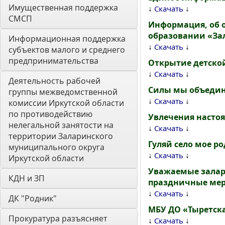
Имущественная поддержка 
↓
↓
Скачать
СМСП
Информация, об 
образовании «Зал
Информационная поддержка 
↓
↓
Скачать
субъектов малого и среднего 
предпринимательства
Открытие детско
↓
↓
Скачать
Деятельность рабочей 
Силы мы объедин
группы межведомственной 
↓
↓
Скачать
комиссии Иркутской области 
по противодействию 
Увлечения настоя
нелегальной занятости на 
↓
↓
Скачать
территории Заларинского 
Гуляй село мое р
муниципального округа 
↓
↓
Скачать
Иркутской области
Уважаемые залари
КДН и ЗП
праздничные мер
↓
↓
Скачать
ДК "Родник"
МБУ ДО «Тыретска
Прокуратура разъясняет
↓
↓
Скачать