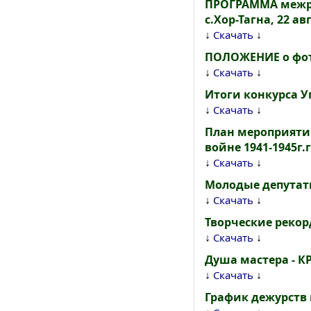
ПРОГРАММА межра
с.Хор-Тагна, 22 ав
↓
↓
Скачать
ПОЛОЖЕНИЕ о фот
↓
↓
Скачать
Итоги конкурса У
↓
↓
Скачать
План мероприяти
войне 1941-1945г.г
↓
↓
Скачать
Молодые депутат
↓
↓
Скачать
Творческие реко
↓
↓
Скачать
Душа мастера - 
↓
↓
Скачать
График дежурств 