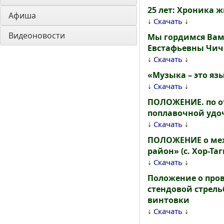
25 лет: Хроника 
Афиша
↓
↓
Скачать
Видеоновости
Мы гордимся Вам
Евстафьевны Чич
↓
↓
Скачать
«Музыка – это язы
↓
↓
Скачать
ПОЛОЖЕНИЕ. по о
поплавочной удо
↓
↓
Скачать
ПОЛОЖЕНИЕ о меж
район» (с. Хор-Таг
↓
↓
Скачать
Положение о про
стендовой стрел
винтовки
↓
↓
Скачать