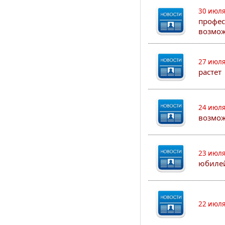
30 июля
профес
возмож
27 июля
растет
24 июля
возмож
23 июля
юбилей
22 июля