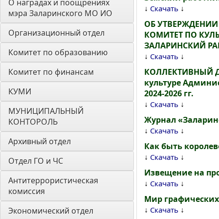
О наградах и поощрениях 
↓
↓
Скачать
мэра Заларинского МО ИО
ОБ УТВЕРЖДЕНИ
Организационный отдел
КОМИТЕТ ПО КУЛ
ЗАЛАРИНСКИЙ РАЙ
Комитет по образованию
↓
↓
Скачать
Комитет по финансам
КОЛЛЕКТИВНЫЙ ДО
культуре Админи
КУМИ
2024-2026 гг.
↓
↓
Скачать
МУНИЦИПАЛЬНЫЙ 
Журнал «Заларин
КОНТОРОЛЬ
↓
↓
Скачать
Архивный отдел
Как быть королев
↓
↓
Скачать
Отдел ГО и ЧС
Извещение на пр
Антитеррористическая 
↓
↓
Скачать
комиссия
Мир графических
↓
↓
Скачать
Экономический отдел