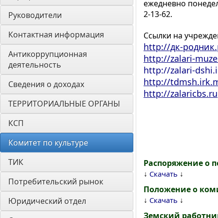
ежедневно понедел
2-13-62.
Руководители
Контактная информация
Ссылки на учрежде
http://дк-родник
Антикоррупционная 
http://zalari-muz
деятельность
http://zalari-dshi
http://tdmsh.irk.
Сведения о доходах
http://zalaricbs.ru
ТЕРРИТОРИАЛЬНЫЕ ОРГАНЫ
КСП
Комитет по культуре
ТИК
Распоряжение о 
↓
↓
Скачать
Потребительский рынок
Положение о коми
↓
↓
Скачать
Юридический отдел
Земский работни