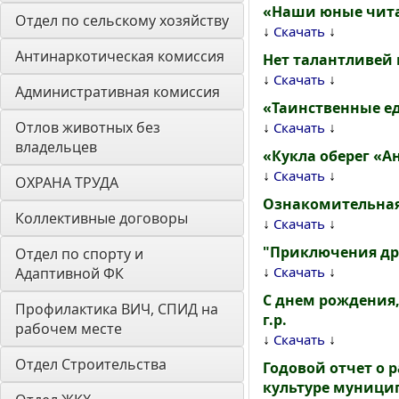
«Наши юные чит
Отдел по сельскому хозяйству
↓
↓
Скачать
Антинаркотическая комиссия
Нет талантливей 
↓
↓
Скачать
Административная комиссия
«Таинственные е
Отлов животных без 
↓
↓
Скачать
владельцев
«Кукла оберег «А
↓
↓
Скачать
ОХРАНА ТРУДА
Ознакомительная 
Коллективные договоры
↓
↓
Скачать
"Приключения д
Отдел по спорту и 
↓
↓
Скачать
Адаптивной ФК
С днем рождения,
Профилактика ВИЧ, СПИД на 
г.р.
рабочем месте
↓
↓
Скачать
Отдел Строительства
Годовой отчет о 
культуре муници