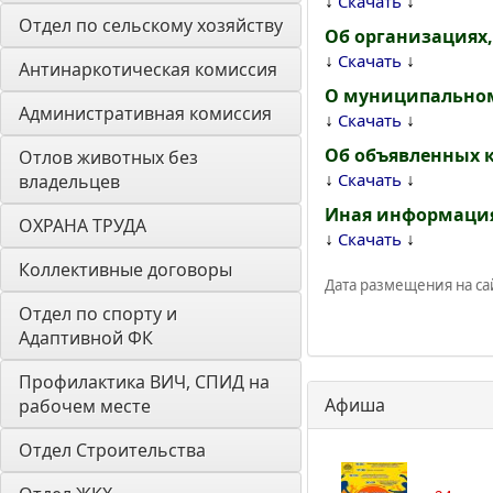
↓
↓
Скачать
Отдел по сельскому хозяйству
Об организациях
↓
↓
Скачать
Антинаркотическая комиссия
О муниципально
Административная комиссия
↓
↓
Скачать
Об объявленных 
Отлов животных без 
↓
↓
Скачать
владельцев
Иная информаци
ОХРАНА ТРУДА
↓
↓
Скачать
Коллективные договоры
Дата размещения на сай
Отдел по спорту и 
Адаптивной ФК
Профилактика ВИЧ, СПИД на 
Афиша
рабочем месте
Отдел Строительства