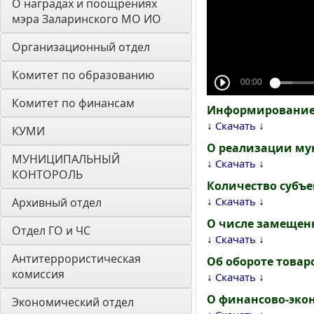
О наградах и поощрениях 
мэра Заларинского МО ИО
Организационный отдел
Комитет по образованию
Комитет по финансам
Информирование 
↓
↓
Скачать
КУМИ
О реализации м
МУНИЦИПАЛЬНЫЙ 
↓
↓
Скачать
КОНТОРОЛЬ
Количество субъе
↓
↓
Скачать
Архивный отдел
О числе замещен
Отдел ГО и ЧС
↓
↓
Скачать
Антитеррористическая 
Об обороте товаро
комиссия
↓
↓
Скачать
О финансово-эко
Экономический отдел