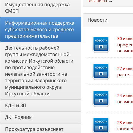
→
вся афиша
Имущественная поддержка 
СМСП
Новости
Информационная поддержка 
субъектов малого и среднего 
предпринимательства
30 июля
профес
Деятельность рабочей 
возмож
группы межведомственной 
комиссии Иркутской области 
по противодействию 
27 июля
нелегальной занятости на 
растет
территории Заларинского 
муниципального округа 
Иркутской области
24 июля
возмож
КДН и ЗП
ДК "Родник"
23 июля
юбилей
Прокуратура разъясняет