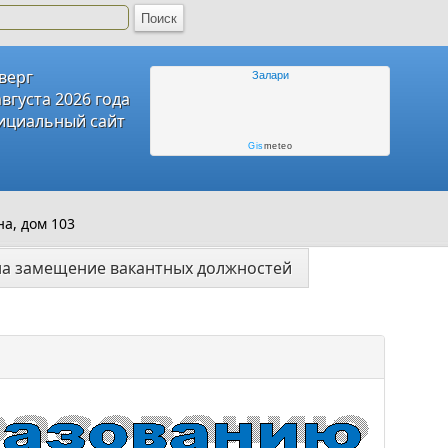
верг
Залари
августа 2026 года
циальный сайт
Gis
meteo
а, дом 103
на замещение вакантных должностей