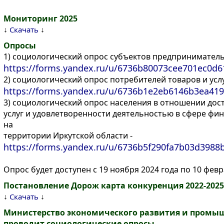
Мониторинг 2025
↓
↓
Скачать
Опросы
1) социологический опрос субъектов предприниматель
https://forms.yandex.ru/u/6736b80073cee701ec0d6
2) социологический опрос потребителей товаров и услу
https://forms.yandex.ru/u/6736b1e2eb6146b3ea419
3) социологический опрос населения в отношении до
услуг и удовлетворенности деятельностью в сфере фи
на
территории Иркутской области -
https://forms.yandex.ru/u/6736b5f290fa7b03d3988
Опрос будет доступен с 19 ноября 2024 года по 10 февр
Постановление Дорож карта конкуренция 2022-2025
↓
↓
Скачать
Министерство экономического развития и промыш
проводит социологические опросы