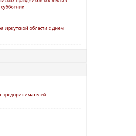
айских праздников коллектив
 субботник
а Иркутской области с Днем
и предпринимателей