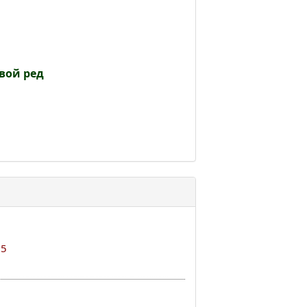
вой ред
25