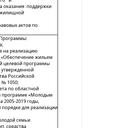
вого и
а оказания поддержки
 жилищной
равовых актов по
ограммы.
 Программы:
а;
ые на реализацию
 «Обеспечение жильем
й целевой программы
, утвержденной
тва Российской
 № 1050;
ета по областной
й программе «Молодым
а 2005-2019 годы,
 порядке для реализации
олодой семьи
т, средства