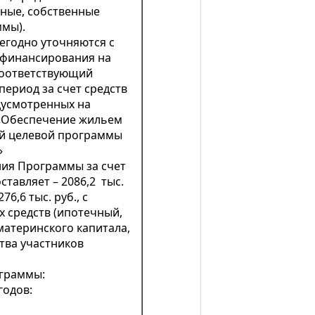
мные, собственные
ммы).
годно уточняются с
 финансирования на
соответствующий
ериод за счет средств
дусмотренных на
«Обеспечение жильем
й целевой программы
»
ия Программы за счет
ставляет – 2086,2 тыс.
76,6 тыс. руб., с
 средств (ипотечный,
материнского капитала,
тва участников
граммы:
годов: