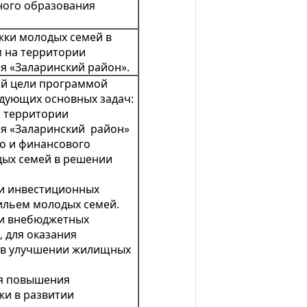
ого образования
жки молодых семей в
 на территории
я «Заларинский район».
ой цели программой
дующих основных задач:
а территории
я «Заларинский район»
о и финансового
ых семей в решении
 и инвестиционных
ильем молодых семей.
 и внебюджетных
 для оказания
 в улучшении жилищных
ля повышения
жи в развитии