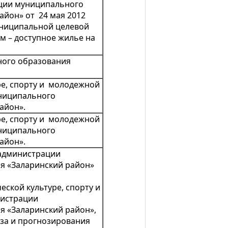
ции муниципального
айон» от 24 мая 2012
униципальной целевой
 – доступное жилье на
ого образования
ре, спорту и молодежной
ниципального
айон».
ре, спорту и молодежной
ниципального
айон».
 администрации
я «Заларинский район»
еской культуре, спорту и
нистрации
я «Заларинский район»,
за и прогнозирования