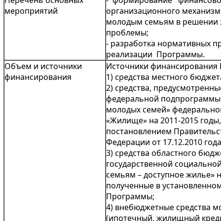
Перечень основных
- формирование финансо
мероприятий
организационного механизм
молодым семьям в решении
проблемы;
- разработка нормативных п
реализации Пр
Объем и источники
Источники финансирования
финансирования
1) средства местного бюджет
2) средства, предусмотренн
федеральной подпрограммы
молодых семей» федерально
«Жилище» на 2011-2015 годы
постановлением Правительс
Федерации от 17.12.2010 года
3) средства областного бюдж
государственной социально
семьям – доступное жилье» н
полученные в установленном
Программы;
4) внебюджетные средства м
(ипотечный, жилищный креди