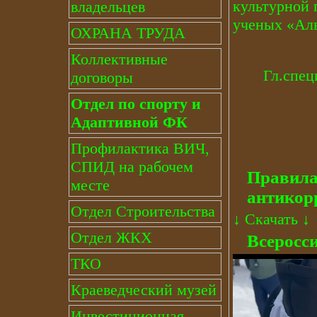
культурной 
владельцев
ученых «Ал
ОХРАНА ТРУДА
Коллективные
Гл.
договоры
Отдел по спорту и
Адаптивной ФК
Профилактика ВИЧ,
СПИД на рабочем
Правила
месте
антикор
Отдел Строительства
↓
Скачать
↓
Отдел ЖКХ
Всеросс
ТКО
Краеведческий музей
Инвестиционная