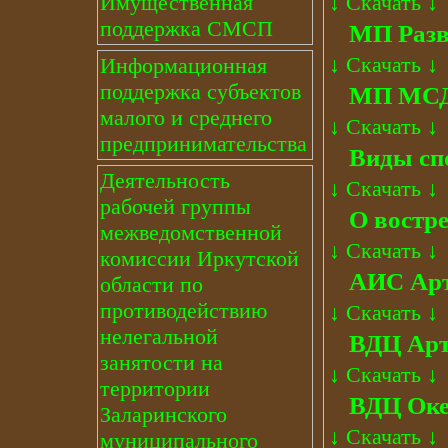
↓
Скачать
↓
Имущественная
поддержка СМСП
МП Разв
↓
Скачать
↓
Информационная
поддержка субъектов
МП МСД
малого и среднего
↓
Скачать
↓
предпринимательства
Виды сп
Деятельность
↓
Скачать
↓
рабочей группы
О востре
межведомственной
↓
Скачать
↓
комиссии Иркутской
АИС Ар
области по
противодействию
↓
Скачать
↓
нелегальной
ВДЦ Арт
занятости на
↓
Скачать
↓
территории
ВДЦ Оке
Заларинского
↓
Скачать
↓
муниципального