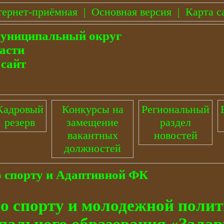
ернет-приёмная
|
Основная версия
|
Карта с
муниципальный округ
асти
сайт
Кадровый
Конкурсы на
Региональный
резерв
замещение
раздел
вакантных
новостей
должностей
о спорту и Адаптивной ФК
о спорту и молодежной поли