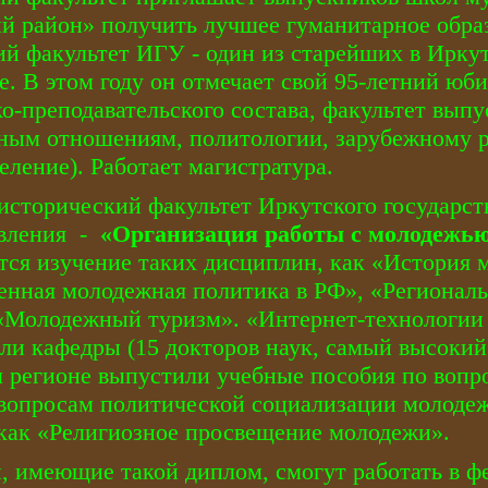
й район» получить лучшее гуманитарное обра
й факультет ИГУ - один из старейших в Ирку
е. В этом году он отмечает свой 95-летний юб
о-преподавательского состава, факультет выпу
ным отношениям, политологии, зарубежному 
еление). Работает магистратура.
 исторический факультет Иркутского государст
авления -
«Организация работы с молодежь
тся изучение таких дисциплин, как «История 
енная молодежная политика в РФ», «Регионал
«Молодежный туризм». «Интернет-технологии 
ли кафедры (15 докторов наук, самый высокий
 регионе выпустили учебные пособия по воп
вопросам политической социализации молодеж
 как «Религиозное просвещение молодежи».
 имеющие такой диплом, смогут работать в ф