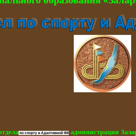
пального образования «Залар
отдела
администрации Зала
по спорту и Адаптивной ФК