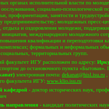
ых органах исполнительной власти по молоде
 оослуживания, социально-психологической 
ьи, профориентации, занятости и трудоустрой
 предпринимательству; молодежных пресс-це
, отдыха и оздоровления молодежи, поддержк
инициатив, международного молодежного сотр
 повышения квалификации и переподготовки 
 комплексах; формальных и неформальных объ
 социальных, территориальных групп.
й факультет ИГУ расположен по адресу:
Ирку
спортом до остановочного пункта «Бытовая». 
еканат)
электронная почта:
dekanat
@
hisl
.
isu
.
ru
го факультета ИГУ:
www
.
klio
.
isu
.
ru
й кафедрой
- доктор исторических наук, пр
вич
ль направления
- кандидат политических нау