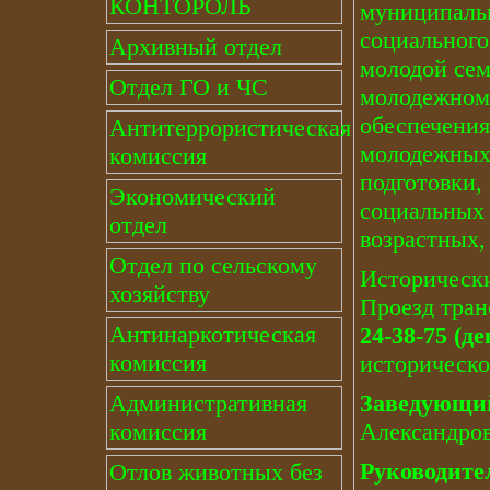
КОНТОРОЛЬ
муниципальн
социального
Архивный отдел
молодой сем
Отдел ГО и ЧС
молодежному
обеспечения
Антитеррористическая
молодежных 
комиссия
подготовки,
Экономический
социальных
отдел
возрастных,
Отдел по сельскому
Исторически
хозяйству
Проезд тран
Антинаркотическая
24-38-75 (д
комиссия
историческо
Заведующи
Административная
Александро
комиссия
Руководите
Отлов животных без