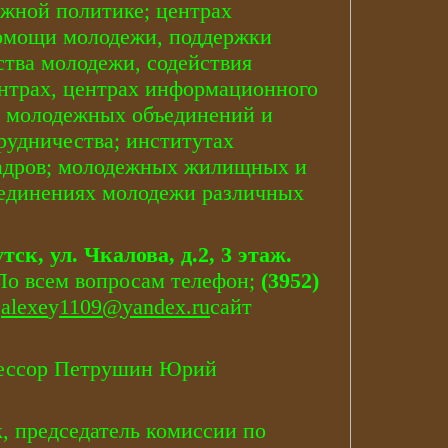
жной политике; центрах
помощи молодежи, поддержки
ства молодежи, содействия
нтрах, центрах информационного
и молодежных объединений и
удничества; институтах
кадров; молодежных жилищных и
единениях молодежи различных
тск, ул.
Чкалова, д.2, 3 этаж.
По всем вопросам телефон;
(3952)
,
alexe
y
1109@
yandex
.
ru
сайт
офессор Петрушин Юрий
к, председатель комиссии по