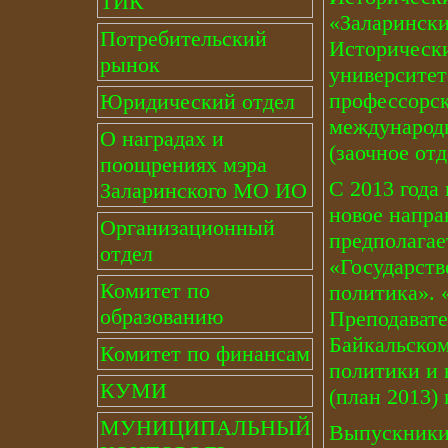
ТИК
«Заларински
Потребительский
Исторически
рынок
университет
профессорск
Юридический отдел
международ
О наградах и
(заочное отд
поощрениях мэра
С 2013 года
Заларинского МО ИО
новое напр
Организационный
предполагае
отдел
«Государств
Комитет по
политика». 
образованию
Преподавате
Байкальском
Комитет по финансам
политики и 
КУМИ
(план 2013)
МУНИЦИПАЛЬНЫЙ
Выпускники,