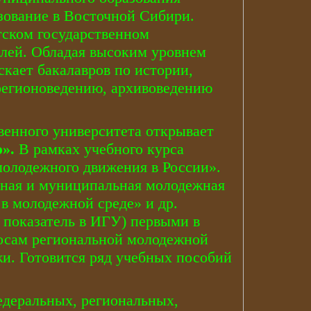
зование в Восточной Сибири.
тском государственном
илей. Обладая высоким уровнем
скает бакалавров по истории,
регионоведению, архивоведению
венного университета открывает
ю».
В рамках учебного курса
молодежного движения в России».
ьная и муниципальная молодежная
в молодежной среде» и др.
 показатель в ИГУ) первыми в
росам региональной молодежной
и. Готовится ряд учебных пособий
едеральных, региональных,