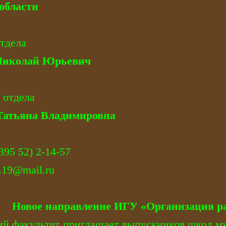
области
тдела
Николай Юрьевич
 отдела
Татьяна Владимировна
395 52) 2-14-57
i.19@mail.ru
Новое направление ИГУ «Организация р
й факультет приглашает выпускников школ м