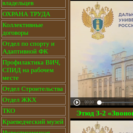
владельцев
ОХРАНА ТРУДА
Коллективные
договоры
Отдел по спорту и
Адаптивной ФК
Профилактика ВИЧ,
СПИД на рабочем
месте
Отдел Строительства
Отдел ЖКХ
ТКО
Этюд 3-2 «Звоно
Краеведческий музей
Инвестиционная