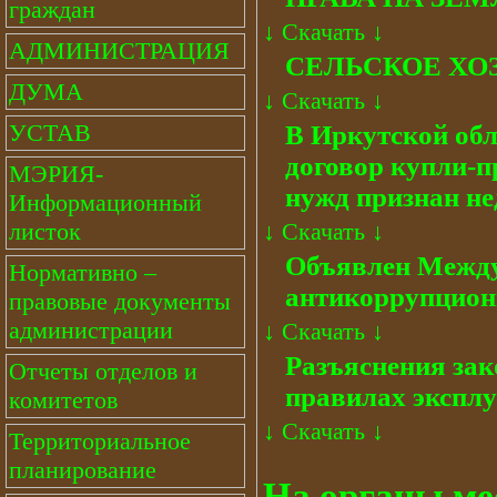
граждан
↓
Скачать
↓
АДМИНИСТРАЦИЯ
СЕЛЬСКОЕ ХО
ДУМА
↓
Скачать
↓
УСТАВ
В Иркутской обл
договор купли-п
МЭРИЯ-
нужд признан н
Информационный
листок
↓
Скачать
↓
Объявлен Между
Нормативно –
антикоррупцион
правовые документы
администрации
↓
Скачать
↓
Разъяснения зак
Отчеты отделов и
правилах эксплу
комитетов
↓
Скачать
↓
Территориальное
планирование
На органы ме