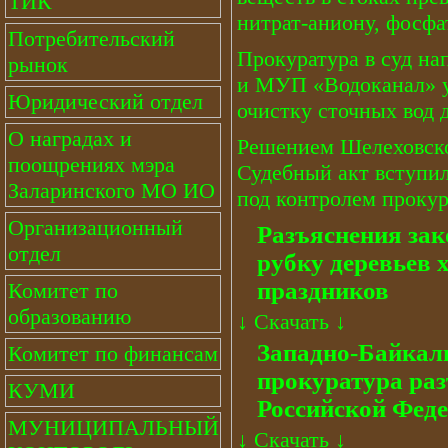
ТИК
нитрат-аниону, фосфа
Потребительский
Прокуратура в суд на
рынок
и МУП «Водоканал» у
Юридический отдел
очистку сточных вод 
О наградах и
Решением Шелеховског
поощрениях мэра
Судебный акт вступил
Заларинского МО ИО
под контролем прокур
Организационный
Разъяснения зак
отдел
рубку деревьев 
праздников
Комитет по
образованию
↓
Скачать
↓
Западно-Байкал
Комитет по финансам
прокуратура раз
КУМИ
Российской Фед
МУНИЦИПАЛЬНЫЙ
↓
Скачать
↓