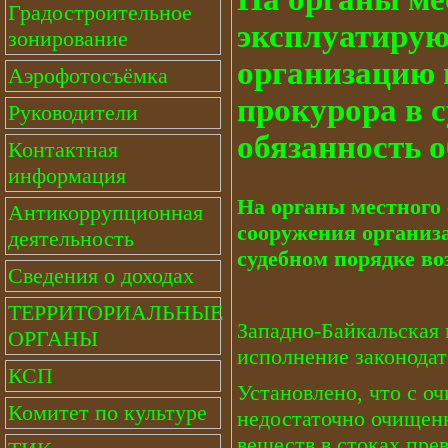
Градостроительное
эксплуатиру
зонирование
организацию 
Аэрофотосъёмка
прокурора в 
Руководители
обязанность 
Контактная
информация
На органы местного
Антикоррупционная
сооружения организ
деятельность
судебном порядке во
Сведения о доходах
ТЕРРИТОРИАЛЬНЫЕ
Западно-Байкальская
ОРГАНЫ
исполнение законодате
КСП
Установлено, что с о
Комитет по культуре
недостаточно очищен
веществ в стоках пр