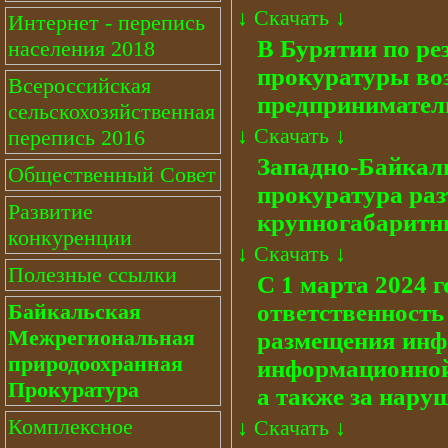
↓
Скачать
↓
Интернет - перепись
В Бурятии по ре
населения 2018
прокуратуры воз
Всероссийская
предпринимател
сельскохозяйственная
↓
Скачать
↓
перепись 2016
Западно-Байкал
Общественный Совет
прокуратура раз
Развитие
крупногабаритн
конкуренции
↓
Скачать
↓
Полезные ссылки
С 1 марта 2024 
ответственность
Байкальская
Межрегиональная
размещения инф
природоохранная
информационной
Прокуратура
а также за наруш
Комплексное
↓
Скачать
↓