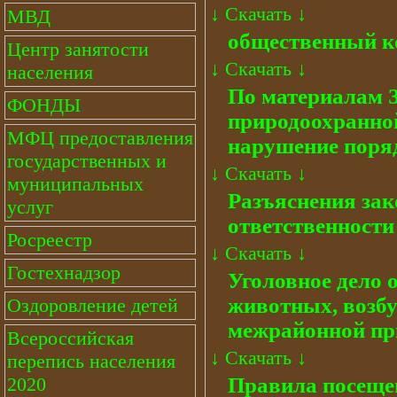
↓
Скачать
↓
МВД
общественный к
Центр занятости
↓
Скачать
↓
населения
По материалам 
ФОНДЫ
природоохранно
МФЦ предоставления
нарушение поря
государственных и
↓
Скачать
↓
муниципальных
Разъяснения зак
услуг
ответственности
Росреестр
↓
Скачать
↓
Гостехнадзор
Уголовное дело 
животных, возб
Оздоровление детей
межрайонной пр
Всероссийская
↓
Скачать
↓
перепись населения
Правила посещ
2020