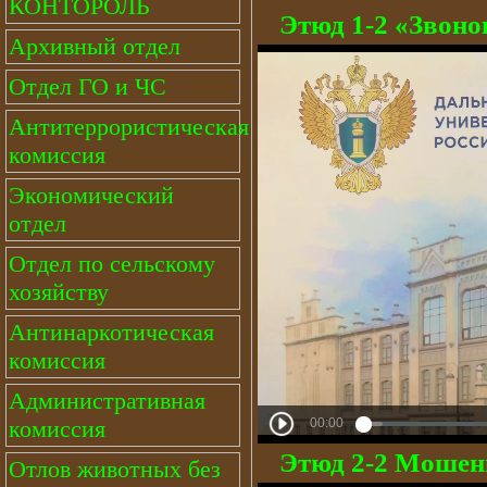
КОНТОРОЛЬ
Этюд 1-2 «Звоно
Архивный отдел
Отдел ГО и ЧС
Антитеррористическая
комиссия
Экономический
отдел
Отдел по сельскому
хозяйству
Антинаркотическая
комиссия
Административная
комиссия
Этюд 2-2 Мошен
Отлов животных без