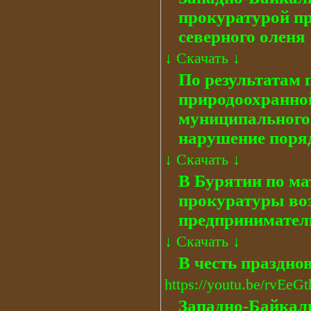
прокуратурой п
северного оленя
↓
Скачать
↓
По результатам
природоохранно
муниципального 
нарушение поря
↓
Скачать
↓
В Бурятии по м
прокуратуры воз
предпринимател
↓
Скачать
↓
В честь праздно
https://youtu.be/rvEeG
Западно-Байкал