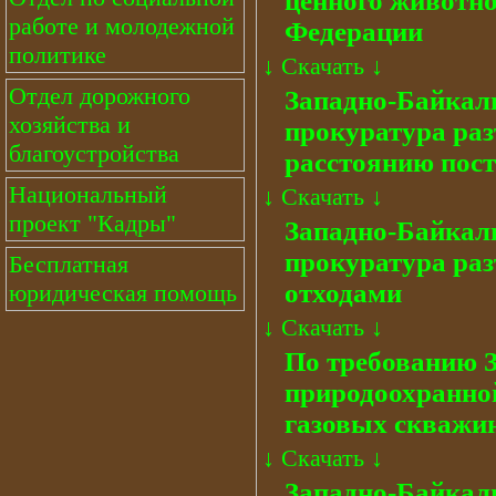
ценного животно
работе и молодежной
Федерации
политике
↓
Скачать
↓
Отдел дорожного
Западно-Байкал
хозяйства и
прокуратура раз
благоустройства
расстоянию пост
Национальный
↓
Скачать
↓
проект "Кадры"
Западно-Байкал
прокуратура раз
Бесплатная
отходами
юридическая помощь
↓
Скачать
↓
По требованию 
природоохранной
газовых скважин
↓
Скачать
↓
Западно-Байкал