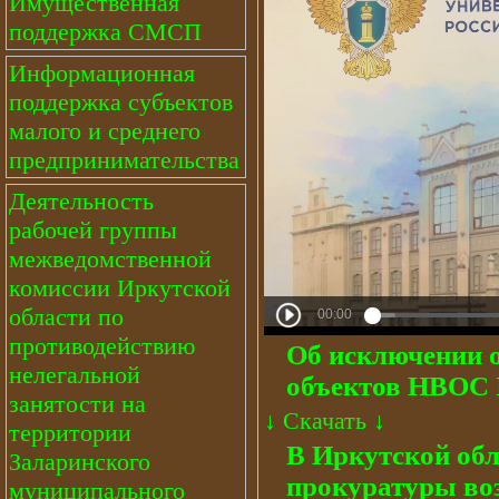
Имущественная
поддержка СМСП
Информационная
поддержка субъектов
малого и среднего
предпринимательства
Деятельность
рабочей группы
межведомственной
комиссии Иркутской
области по
противодействию
Об исключении о
нелегальной
объектов НВОС 
занятости на
↓
Скачать
↓
территории
В Иркутской об
Заларинского
прокуратуры воз
муниципального