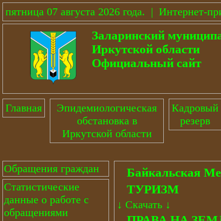
пятница 07 августа 2026 года
.
|
Интернет-пр
Заларинский муницип
Иркутской области
Официальный сайт
Главная
Эпидемиологическая
Кадровый
обстановка в
резерв
Иркутской области
Обращения граждан
Байкальская Ме
Статистические
ТУРИЗМ
данные о работе с
↓
Скачать
↓
обращениями
ПРАВА НА ЗЕ