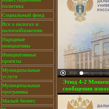
политика
Социальный фонд
Все о налогах и
налогообложении
Народные
инициативы
Инициативные
проекты
Муниципальные
услуги
Этюд 4-2 Мошен
Муниципальные
сообщения изво
программы
Малый бизнес