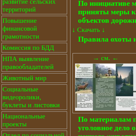
развитие сельских
По инициативе 
территорий
приняты меры к
объектов дорожн
Повышение
финансовой
↓
Скачать
↓
грамотности
Правила охоты и
Комиссия по БДД
→ см. ←
НПА выявление
правообладателей
Животный мир
Социальные
видеоролики,
буклеты и листовки
Национальные
По материалам 
проекты
уголовное дело о
Отдел по социальной