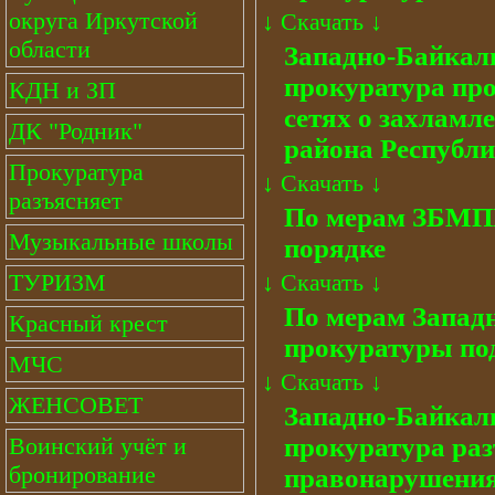
округа Иркутской
↓
Скачать
↓
области
Западно-Байкал
прокуратура пр
КДН и ЗП
сетях о захламл
ДК "Родник"
района Республ
Прокуратура
↓
Скачать
↓
разъясняет
По мерам ЗБМПП
Музыкальные школы
порядке
↓
Скачать
↓
ТУРИЗМ
По мерам Запад
Красный крест
прокуратуры по
МЧС
↓
Скачать
↓
ЖЕНСОВЕТ
Западно-Байкал
прокуратура раз
Воинский учёт и
бронирование
правонарушения