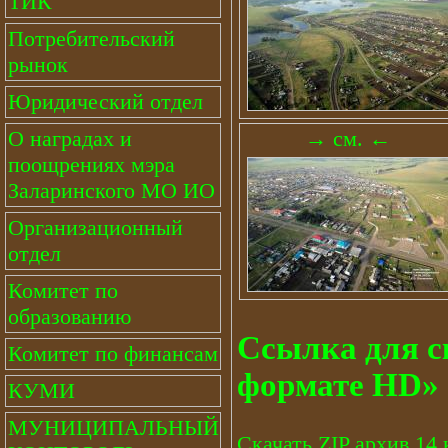
ТИК
Потребительский
рынок
Юридический отдел
О наградах и
→ см. ←
поощрениях мэра
Заларинского МО ИО
Организационный
отдел
Комитет по
образованию
Ссылка для с
Комитет по финансам
формате HD»
КУМИ
МУНИЦИПАЛЬНЫЙ
Скачать ZIP архив 14