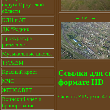
округа Иркутской
области
→ см. ←
КДН и ЗП
ДК "Родник"
Прокуратура
разъясняет
Музыкальные школы
ТУРИЗМ
Ссылка для с
Красный крест
формате HD
МЧС
ЖЕНСОВЕТ
Скачать ZIP архив 47
Воинский учёт и
бронирование