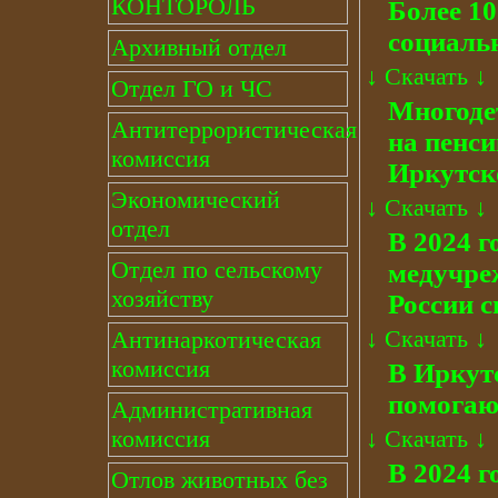
КОНТОРОЛЬ
Более 1
социаль
Архивный отдел
↓
Скачать
↓
Отдел ГО и ЧС
Многоде
Антитеррористическая
на пенси
комиссия
Иркутск
Экономический
↓
Скачать
↓
отдел
В 2024 г
Отдел по сельскому
медучре
хозяйству
России 
↓
Скачать
↓
Антинаркотическая
комиссия
В Иркут
помогают
Административная
комиссия
↓
Скачать
↓
В 2024 г
Отлов животных без