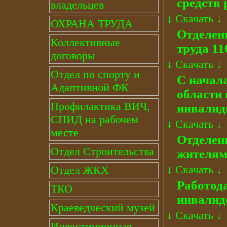
средств
владельцев
↓
Скачать
↓
ОХРАНА ТРУДА
Отделен
Коллективные
труда 11
договоры
↓
Скачать
↓
Отдел по спорту и
С начал
Адаптивной ФК
области 
Профилактика ВИЧ,
инвалидн
СПИД на рабочем
↓
Скачать
↓
месте
Отделен
Отдел Строительства
жителям 
↓
Скачать
↓
Отдел ЖКХ
Работода
ТКО
инвалид
Краеведческий музей
↓
Скачать
↓
Инвестиционная