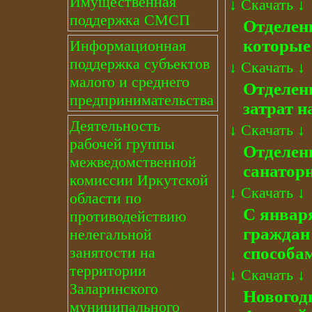
Имущественная
↓
Скачать
↓
поддержка СМСП
Отделен
которые
Информационная
поддержка субъектов
↓
Скачать
↓
малого и среднего
Отделен
предпринимательства
затрат н
Деятельность
↓
Скачать
↓
рабочей группы
Отделен
межведомственной
санатор
комиссии Иркутской
↓
Скачать
↓
области по
С январ
противодействию
граждан
нелегальной
занятости на
способа
территории
↓
Скачать
↓
Заларинского
Новогод
муниципального