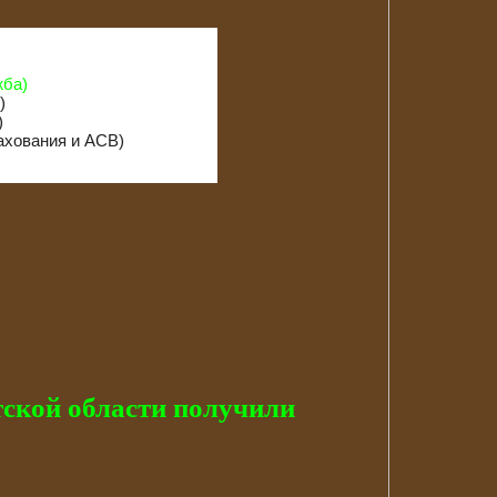
жба)
)
)
рахования и АСВ)
тской области получили