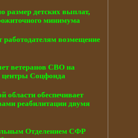
о размер детских выплат,
прожиточного минимума
т работодателям возмещение
яет ветеранов СВО на
в центры Соцфонда
й области обеспечивает
вами реабилитации двумя
альным Отделением СФР