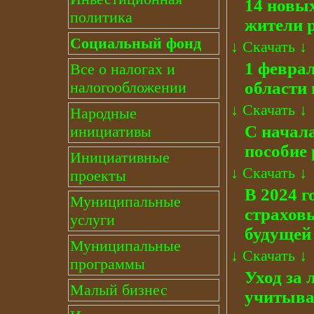
14 новы
политика
жители р
Социальный фонд
↓
Скачать
↓
1 февра
Все о налогах и
налогообложении
области
↓
Скачать
↓
Народные
С начала
инициативы
пособие 
Инициативные
↓
Скачать
↓
проекты
В 2024 
Муниципальные
страхов
услуги
будущей
Муниципальные
↓
Скачать
↓
программы
Уход за 
Малый бизнес
учитывае