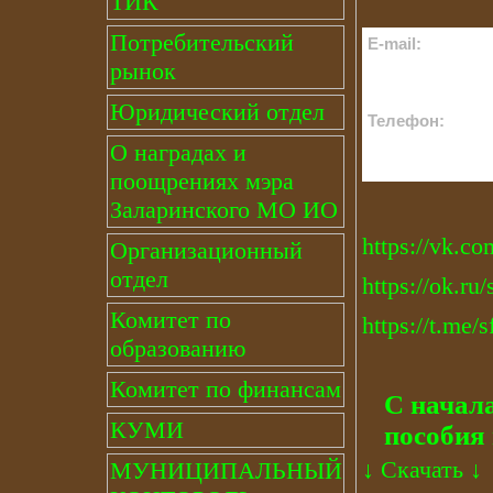
ТИК
Потребительский
E-mail:
рынок
Юридический отдел
Телефон:
О наградах и
поощрениях мэра
Заларинского МО ИО
https://vk.co
Организационный
отдел
https://ok.ru/
Комитет по
https://t.me/s
образованию
Комитет по финансам
С начала
КУМИ
пособия 
↓
Скачать
↓
МУНИЦИПАЛЬНЫЙ