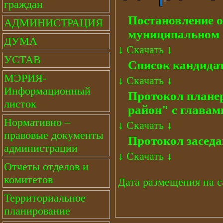
граждан
Постановление 
АДМИНИСТРАЦИЯ
муниципальном 
ДУМА
↓
Скачать
↓
УСТАВ
Список кандидат
МЭРИЯ-
↓
Скачать
↓
Информационный
Протокол плане
листок
район" с главам
Нормативно –
↓
Скачать
↓
правовые документы
Протокол заседа
администрации
↓
Скачать
↓
Отчеты отделов и
комитетов
Дата размещения на са
Территориальное
планирование