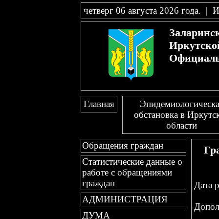
четверг 06 августа 2026 года
.
|
И
Заларинс
Иркутско
Официаль
Главная
Эпидемиологическа
обстановка в Иркутс
области
Обращения граждан
Гр
Статистические данные о
работе с обращениями
граждан
Дата р
АДМИНИСТРАЦИЯ
Допол
ДУМА