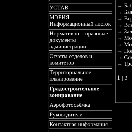
→
Ба
УСТАВ
→
Ба
МЭРИЯ-
→
Ве
Информационный листок
→
Вл
→
За
Нормативно – правовые
→
Мо
документы
→
Мо
администрации
→
Но
Отчеты отделов и
→
Се
комитетов
→
Тр
Территориальное
1
|
2
планирование
Градостроительное
зонирование
Аэрофотосъёмка
Руководители
Контактная информация