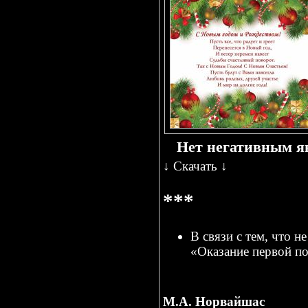
Нет негативным я
↓
Скачать
↓
***
В связи с тем, что 
«Оказание первой 
М.А. Норвайшас