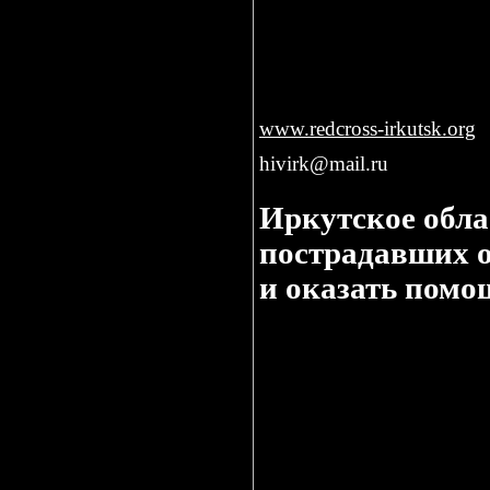
Irkutsk Oblast branch
2-nd Zheleznodorozhnaya st
664005, Irkutsk
8(3952)38-19-01
, 43-67-57
www.redcross-irkutsk.org
hivirk@mail.ru
Иркутское обла
пострадавших о
и оказать помо
В результате паводка в двух ра
Сереброво, Соляная, село Талая
По сообщению пресс-службы прав
размещения находятся 80 челове
В поселке Шумский Нижнеудинск
населенного пункта отказываютс
В поселке Алыгджер подтоплено