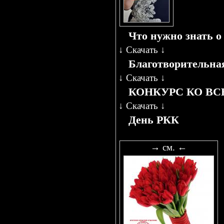
Что нужно знать о
↓
Скачать
↓
Благотворительна
↓
Скачать
↓
КОНКУРС КО В
↓
Скачать
↓
День РКК
→ см. ←