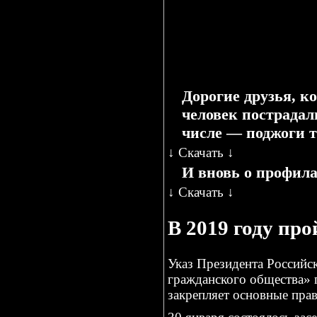
Иркутск, ул. 2-я Железнодорожн
Со всеми вопросами и предложе
67-57,
8-902-174-79-61
Сергей
Информация имеется на сайте п
Дорогие друзья, к
человек пострадал
числе — поджоги тр
↓
Скачать
↓
И вновь о профила
↓
Скачать
↓
В 2019 году пр
Указ Президента Российс
гражданского общества» 
закрепляет основные прав