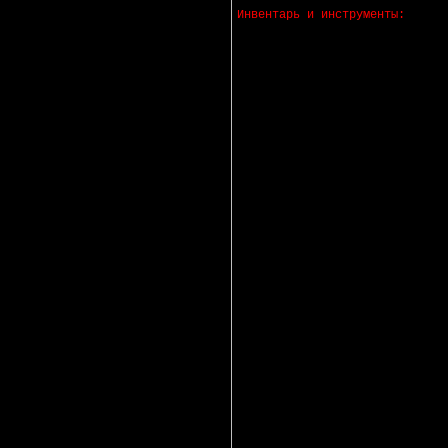
Инвентарь и инструменты:
·
Лопаты
·
Грабли
·
Ведра
·
Плитки электрические, газов
·
Холодильник
·
Тепловентиляторы
·
Фонарики
·
Сапоги резиновые
·
Перчатки
·
Пилы
·
Топоры и др. инструменты
·
Палатки
·
Вагончик
·
Посуда
·
Тазы
·
Чайник