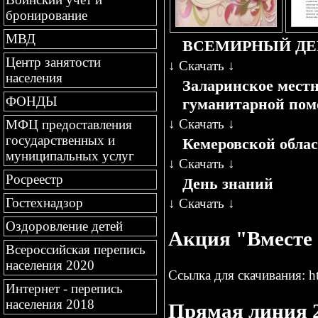
бронирование
МВД
ВСЕМИРНЫЙ ДЕН
Центр занятости
↓
Скачать
↓
населения
Заларинское местн
ФОНДЫ
гуманитарной пом
↓
Скачать
↓
МФЦ предоставления
государственных и
Кемеровской облас
муниципальных услуг
↓
Скачать
↓
Росреестр
День знаний
Гостехнадзор
↓
Скачать
↓
Оздоровление детей
Акция "Вместе 
Всероссийская перепись
населения 2020
Ссылка для скачивания:
h
Интернет - перепись
населения 2018
Прямая линия 2