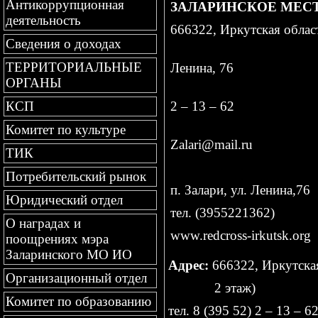
Антикоррупционная
ЗАЛАРИНСКОЕ МЕС
деятельность
666322, Иркутская облас
Сведения о доходах
п.З
ТЕРРИТОРИАЛЬНЫЕ
Ленина, 76
ОРГАНЫ
тел.
2 – 13 – 62
КСП
e – 
Комитет по культуре
Zalari@mail.ru
ТИК
Потребительский рынок
п. Залари, ул. Ленина,76
Юридический отдел
тел. (3955221362)
О наградах и
www.redcross-irkutsk.org
поощрениях мэра
Заларинского МО ИО
Адрес:
666322, Иркутская
Организационный отдел
2 этаж)
Комитет по образованию
тел. 8 (395 52) 2 – 13 – 6