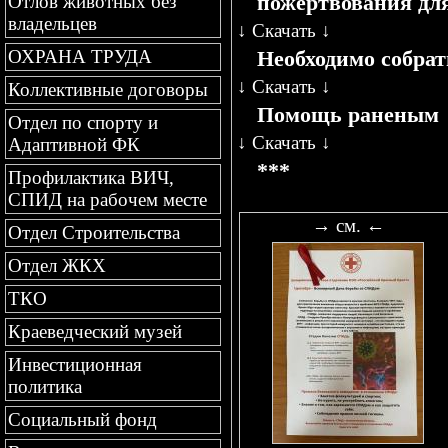
пожертвования дл
Отлов животных без
владельцев
↓
Скачать
↓
Необходимо собрат
ОХРАНА ТРУДА
↓
Скачать
↓
Коллективные договоры
Помощь раненым
Отдел по спорту и
↓
Скачать
↓
Адаптивной ФК
***
Профилактика ВИЧ,
СПИД на рабочем месте
→ см. ←
Отдел Строительства
Отдел ЖКХ
ТКО
Краеведческий музей
Инвестиционная
политика
Социальный фонд