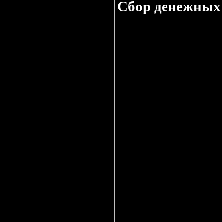
Сбор денежных
Иркутское областное
Иркутской области.
В течение четырех дней сотруд
паводков в Тулунском, Нижнеуди
помощь. В течение четырех дней
Мы продолжаем сбор гуманитарно
Отчеты о собранных средствах 
В настоящее время на расчетны
продуктов питания, медикамент
До сих пор помощь ждут сотни и