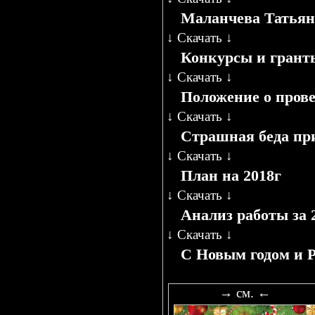
Маланчева Татьяна
↓
Скачать
↓
Конкурсы и грант
↓
Скачать
↓
Положение о про
↓
Скачать
↓
Страшная беда пр
↓
Скачать
↓
План на 2018г
↓
Скачать
↓
Анализ работы за 2
↓
Скачать
↓
С Новым годом и 
→ см. ←