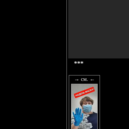
***
→ см. ←