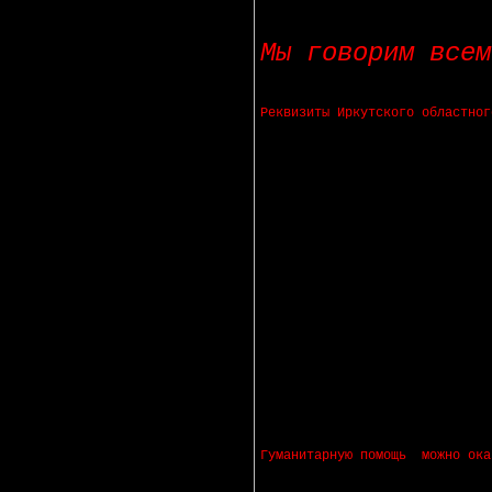
Мы говорим всем
Реквизиты Иркутского областног
ИОО ООО "Российский Красный Кр
ИНН: 3808016470
КПП: 381201001
Расчетный счет: 40703810318350
Банк: Байкальский банк ПАО Сбе
БИК: 042520607
Корр. счет: 301018109000000006
Юридический адрес: 664005, Ир
Телефон:
8(3952)38-19-01
, 43-6
Председатель Сергей Альбертови
Назначение платежа: «Помощь п
Гуманитарную помощь можно ока