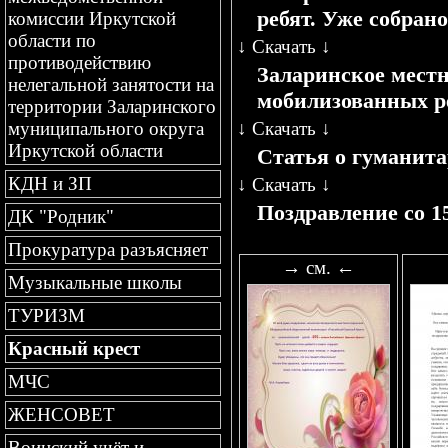
ребят. Уже собрано
комиссии Иркутской
области по
↓
Скачать
↓
противодействию
Заларинское местн
нелегальной занятости на
мобилизованных р
территории Заларинского
↓
Скачать
↓
муниципального округа
Иркутской области
Статья о гуманит
КДН и ЗП
↓
Скачать
↓
Поздравление со 1
ДК "Родник"
Прокуратура разъясняет
→ см. ←
Музыкальные школы
ТУРИЗМ
Красный крест
МЧС
ЖЕНСОВЕТ
Воинский учёт и