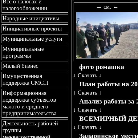
Все о налогах и
→ см. ←
налогообложении
Народные инициативы
Инициативные проекты
Муниципальные услуги
Муниципальные
программы
Малый бизнес
фото ромашка
↓
Скачать
↓
Имущественная
поддержка СМСП
План работы на 20
↓
Скачать
↓
Информационная
поддержка субъектов
Анализ работы за 
малого и среднего
↓
Скачать
↓
предпринимательства
ВСЕМИРНЫЙ ДЕ
Деятельность рабочей
↓
Скачать
↓
группы
Заларинское мест
межведомственной