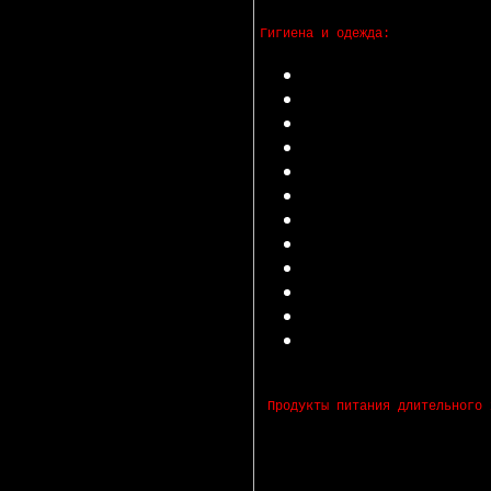
Гигиена и одежда:
Постельные принадлежност
Полотенца
Чулочно-носочные изделия
Одежда: легкая, теплая
Обувь
Белье нательное
Хозяйственные моющие сре
Гигиенические средства: 
Подгузник детские
Спальные мешки
Посуда хозяйственная
Столовые приборы и кухо
Продукты питания длительного 
·
Детское питание
·
Консервы
·