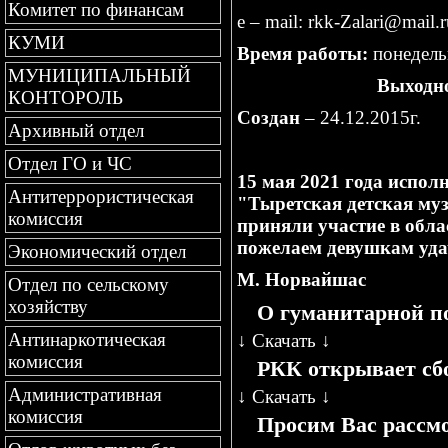
Комитет по финансам
e – mail: rkk-Zalari@mail.
КУМИ
Время работы:
понедельн
МУНИЦИПАЛЬНЫЙ
Выходн
КОНТОРОЛЬ
Создан
– 24.12.2015г.
Архивный отдел
Отдел ГО и ЧС
15 мая 2021 года испол
Антитеррористическая
"Тыретская детская му
комиссия
приняли участие в обла
пожелаем девушкам удач
Экономический отдел
М. Норвайшас
Отдел по сельскому
хозяйству
О гуманитарной 
Антинаркотическая
↓
Скачать
↓
комиссия
РКК открывает сб
Административная
↓
Скачать
↓
комиссия
Просим Вас рассм