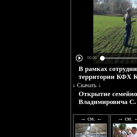
В рамках сотрудни
территории КФХ К
↓
Скачать
↓
Открытие семейно
Владимировича С.
→ см. ←
→ см. 