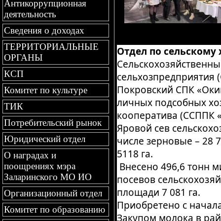
Антикоррупционная
деятельность
Сведения о доходах
ТЕРРИТОРИАЛЬНЫЕ
Отдел по сельскому
ОРГАНЫ
Сельскохозяйственным
КСП
сельхозпредприятия (
Покровский СПК «Окин
Комитет по культуре
личных подсобных хоз
ТИК
кооператива (ССППК «
Потребительский рынок
Яровой сев сельскохоз
Юридический отдел
числе зерновые – 28 7
5118 га.
О наградах и
Внесено 496,6 тонн м
поощрениях мэра
Заларинского МО ИО
посевов сельскохозяй
площади 7 081 га.
Организационный отдел
Приобретено с начала
Комитет по образованию
Закупом молока в рай