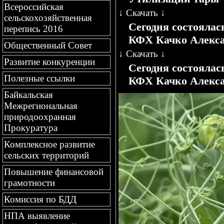
Всероссийская
↓
Скачать
↓
сельскохозяйственная
Сегодня состояла
перепись 2016
КФХ Качко Алекса
Общественный Совет
↓
Скачать
↓
Развитие конкуренции
Сегодня состояла
Полезные ссылки
КФХ Качко Алекса
Байкальская
Межрегиональная
природоохранная
Прокуратура
Комплексное развитие
сельских территорий
Повышение финансовой
грамотности
Комиссия по БДД
НПА выявление