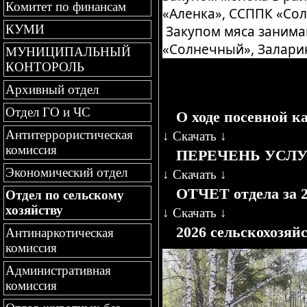
Комитет по финансам
«Аленка», ССППК «Со
КУМИ
Закупом мяса занимаю
«Солнечный», Залари
МУНИЦИПАЛЬНЫЙ
КОНТОРОЛЬ
Архивный отдел
Отдел ГО и ЧС
О ходе посевной к
Антитеррористическая
↓
Скачать
↓
комиссия
ПЕРЕЧЕНЬ УСЛ
Экономический отдел
↓
Скачать
↓
ОТЧЕТ отдела за 2
Отдел по сельскому
хозяйству
↓
Скачать
↓
2026 сельскохозяй
Антинаркотическая
комиссия
Административная
комиссия