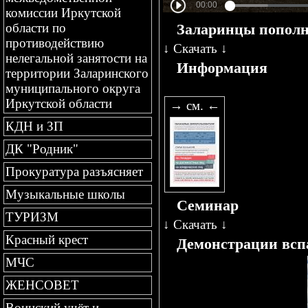
комиссии Иркутской
области по
Заларинцы пополн
противодействию
↓
Скачать
↓
нелегальной занятости на
Информация
территории Заларинского
муниципального округа
Иркутской области
→ см. ←
КДН и ЗП
ДК "Родник"
Прокуратура разъясняет
Музыкальные школы
Семинар
ТУРИЗМ
↓
Скачать
↓
Красный крест
Демонстрации всп
МЧС
ЖЕНСОВЕТ
Воинский учёт и