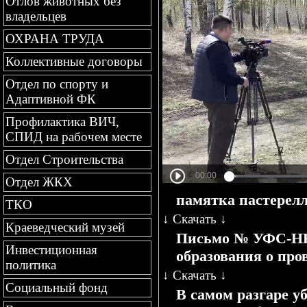
Отлов животных без
владельцев
ОХРАНА ТРУДА
Коллективные договоры
Отдел по спорту и
Адаптивной ФК
Профилактика ВИЧ,
СПИД на рабочем месте
Отдел Строительства
Отдел ЖКХ
памятка пастерелл
ТКО
↓
Скачать
↓
Краеведческий музей
Письмо № УФС-НК-0
Инвестиционная
образования о пр
политика
↓
Скачать
↓
Социальный фонд
В самом разгаре у