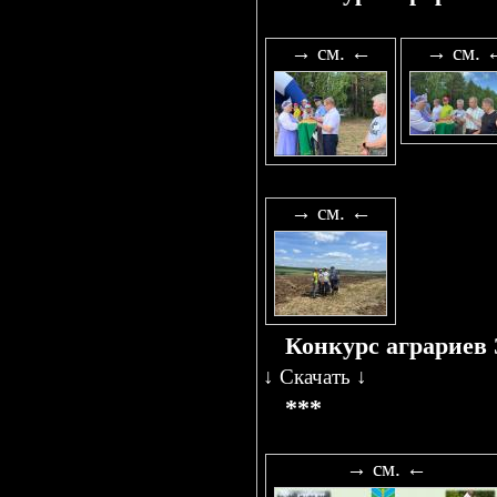
→ см. ←
→ см. 
→ см. ←
Конкурс аграриев 
↓
Скачать
↓
***
→ см. ←