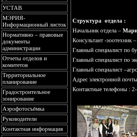
УСТАВ
МЭРИЯ-
Структура отдела :
Информационный листок
Начальник отдела –
Мари
Нормативно – правовые
Консультант -зоотехник –
документы
администрации
Главный специалист по б
Отчеты отделов и
Главный специалист по э
комитетов
Главный специалист –агр
Территориальное
Адрес электронной почт
планирование
Контактные телефоны : 2-
Градостроительное
зонирование
Аэрофотосъёмка
Руководители
Контактная информация