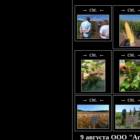
→ см. ←
→ см. 
→ см. ←
→ см. 
→ см. ←
→ см. 
9 августа ООО "Аг