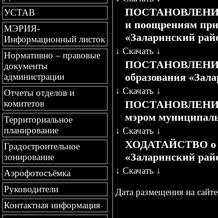
ПОСТАНОВЛЕНИЕ О
УСТАВ
и поощрениям при
МЭРИЯ-
«Заларинский рай
Информационный листок
↓
Скачать
↓
Нормативно – правовые
ПОСТАНОВЛЕНИЕ О
документы
образования «Зал
администрации
↓
Скачать
↓
Отчеты отделов и
комитетов
ПОСТАНОВЛЕНИЕ О
мэром муниципаль
Территориальное
планирование
↓
Скачать
↓
ХОДАТАЙСТВО о п
Градостроительное
«Заларинский рай
зонирование
↓
Скачать
↓
Аэрофотосъёмка
Руководители
Дата размещения на сайте 
Контактная информация