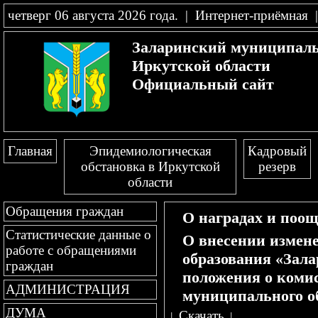
четверг 06 августа 2026 года
.
|
Интернет-приёмная
Заларинский муниципал
Иркутской области
Официальный сайт
Главная
Эпидемиологическая
Кадровый
обстановка в Иркутской
резерв
области
Обращения граждан
О наградах и поо
Статистические данные о
О внесении измен
работе с обращениями
образования «Зала
граждан
положения о коми
АДМИНИСТРАЦИЯ
муниципального об
ДУМА
↓
Скачать
↓