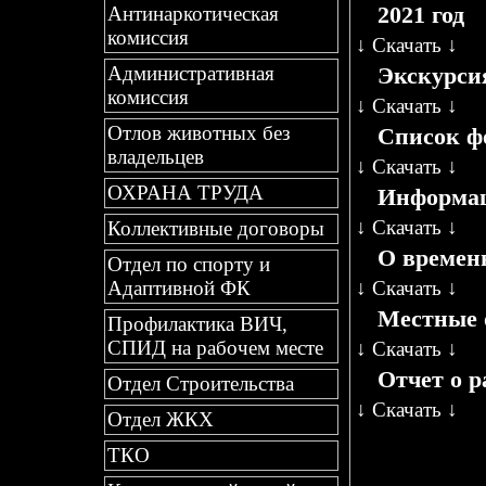
2021 год
Антинаркотическая
комиссия
↓
Скачать
↓
Экскурси
Административная
комиссия
↓
Скачать
↓
Отлов животных без
Список ф
владельцев
↓
Скачать
↓
ОХРАНА ТРУДА
Информац
↓
Скачать
↓
Коллективные договоры
О времен
Отдел по спорту и
↓
Скачать
↓
Адаптивной ФК
Местные 
Профилактика ВИЧ,
СПИД на рабочем месте
↓
Скачать
↓
Отчет о р
Отдел Строительства
↓
Скачать
↓
Отдел ЖКХ
ТКО