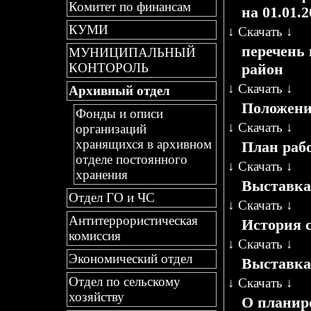
Комитет по финансам
на 01.01.2
КУМИ
↓
Скачать
↓
перечень
МУНИЦИПАЛЬНЫЙ
район
КОНТОРОЛЬ
↓
Скачать
↓
Архивный отдел
Положени
Фонды и описи
↓
Скачать
↓
организаций
хранящихся в архивном
План раб
отделе постоянного
↓
Скачать
↓
хранения
Выставка
Отдел ГО и ЧС
↓
Скачать
↓
Антитеррористическая
История 
комиссия
↓
Скачать
↓
Экономический отдел
Выставка
Отдел по сельскому
↓
Скачать
↓
хозяйству
О планир