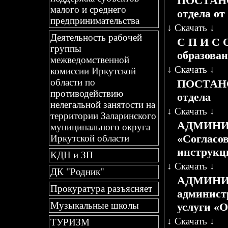
ПОСТАНОВ
малого и среднего
отдела от 
предпринимательства
↓
Скачать
↓
Деятельность рабочей
С П И С 
группы
образова
межведомственной
↓
Скачать
↓
комиссии Иркутской
области по
ПОСТАНОВ
противодействию
отдела
нелегальной занятости на
↓
Скачать
↓
территории Заларинского
АДМИНИС
муниципального округа
«Согласо
Иркутской области
инструкци
КДН и ЗП
↓
Скачать
↓
ДК "Родник"
АДМИНИС
Прокуратура разъясняет
админист
Музыкальные школы
услуги «
↓
Скачать
↓
ТУРИЗМ