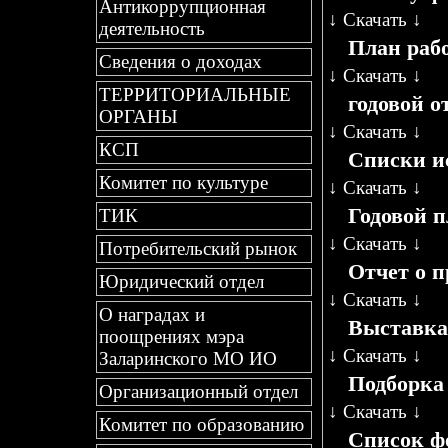
Антикоррупционная
↓
Скачать
↓
деятельность
План рабо
Сведения о доходах
↓
Скачать
↓
ТЕРРИТОРИАЛЬНЫЕ
годовой от
ОРГАНЫ
↓
Скачать
↓
КСП
Списки и
Комитет по культуре
↓
Скачать
↓
Годовой п
ТИК
↓
Скачать
↓
Потребительский рынок
Отчет о п
Юридический отдел
↓
Скачать
↓
О наградах и
Выставка
поощрениях мэра
↓
Скачать
↓
Заларинского МО ИО
Подборка
Организационный отдел
↓
Скачать
↓
Комитет по образованию
Список ф