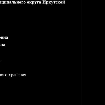
иципального округа Иркутской
овна
вна
.
ного хранения