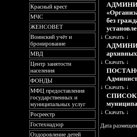
АДМИНИС
Красный крест
«Организ
МЧС
без гражд
ЖЕНСОВЕТ
установл
↓
Скачать
↓
Воинский учёт и
бронирование
АДМИНИС
архивных
МВД
↓
Скачать
↓
Центр занятости
ПОСТАНОВ
населения
Админист
ФОНДЫ
↓
Скачать
↓
МФЦ предоставления
СПИСОК о
государственных и
муниципа
муниципальных услуг
↓
Скачать
↓
Росреестр
Гостехнадзор
Дата размещени
Оздоровление детей