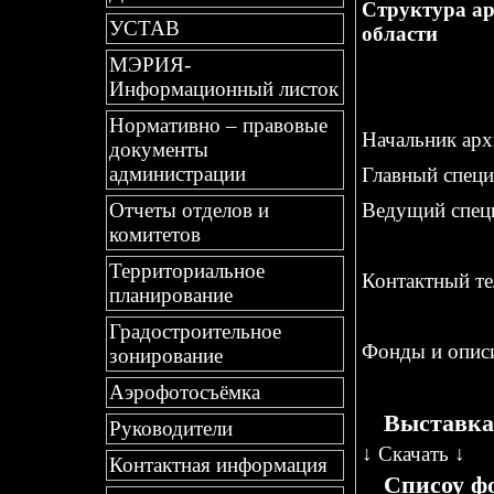
Структура ар
УСТАВ
области
МЭРИЯ-
Информационный листок
Нормативно – правовые
Начальник ар
документы
администрации
Главный специ
Ведущий специ
Отчеты отделов и
комитетов
Территориальное
Контактный тел
планирование
Градостроительное
Фонды и описи
зонирование
Аэрофотосъёмка
Выставка
Руководители
↓
Скачать
↓
Контактная информация
Списоу фо