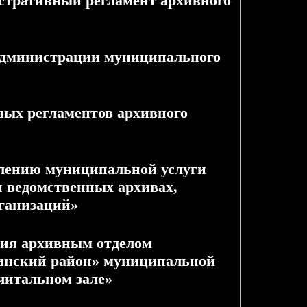
ративный регламент архивного
 администрации муниципального
х регламентов архивного
нию муниципальной услуги
и ведомственных архивах,
рганизаций»
 архивным отделом
инский район» муниципальной
читальном зале»