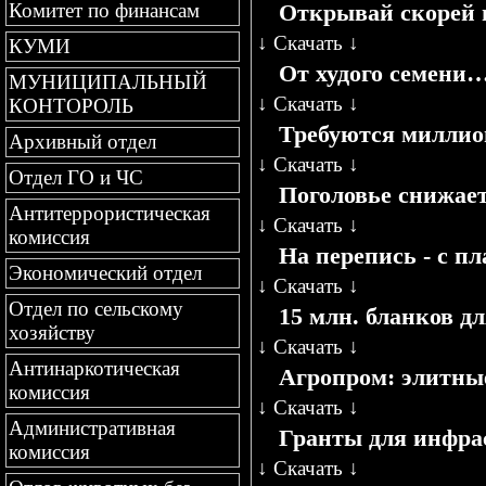
Открывай скорей в
Комитет по финансам
↓
Скачать
↓
КУМИ
От худого семени
МУНИЦИПАЛЬНЫЙ
↓
Скачать
↓
КОНТОРОЛЬ
Требуются милли
Архивный отдел
↓
Скачать
↓
Отдел ГО и ЧС
Поголовье снижае
Антитеррористическая
↓
Скачать
↓
комиссия
На перепись - с п
Экономический отдел
↓
Скачать
↓
Отдел по сельскому
15 млн. бланков д
хозяйству
↓
Скачать
↓
Антинаркотическая
Агропром: элитны
комиссия
↓
Скачать
↓
Административная
Гранты для инфра
комиссия
↓
Скачать
↓