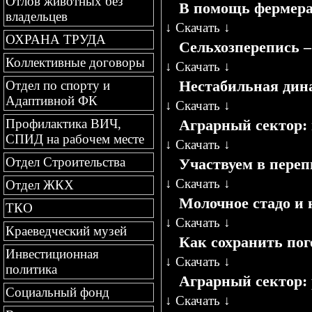
Отлов животных без
В помощь фермер
владельцев
↓
Скачать
↓
ОХРАНА ТРУДА
Сельхозперепись –
Коллективные договоры
↓
Скачать
↓
Нестабильная дин
Отдел по спорту и
Адаптивной ФК
↓
Скачать
↓
Аграрный сектор:
Профилактика ВИЧ,
СПИД на рабочем месте
↓
Скачать
↓
Отдел Строительства
Участвуем в переп
↓
Скачать
↓
Отдел ЖКХ
Молочное стадо и 
ТКО
↓
Скачать
↓
Краеведческий музей
Как сохранить пог
Инвестиционная
↓
Скачать
↓
политика
Аграрный сектор:
Социальный фонд
↓
Скачать
↓