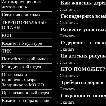
Антикоррупционная
Как живешь, дере
деятельность
↓
Скачать
↓
Сведения о доходах
Господдержка все
ТЕРРИТОРИАЛЬНЫЕ
↓
Скачать
↓
ОРГАНЫ
Развести ушасты
КСП
↓
Скачать
↓
О деревне – с тос
Комитет по культуре
↓
Скачать
↓
ТИК
На детских рисунк
Потребительский рынок
↓
Скачать
↓
Юридический отдел
КТО ПОМОЖЕТ?
О наградах и
↓
Скачать
↓
поощрениях мэра
Требуются дороги
Заларинского МО ИО
↓
Скачать
↓
Организационный отдел
Сохранность погол
Комитет по образованию
↓
Скачать
↓