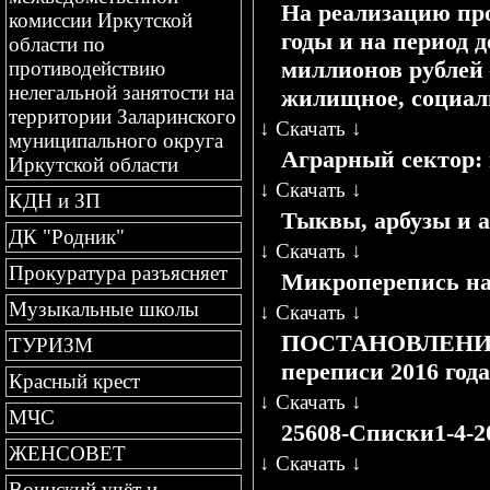
На реализацию про
комиссии Иркутской
годы и на период д
области по
миллионов рублей 
противодействию
нелегальной занятости на
жилищное, социаль
территории Заларинского
↓
Скачать
↓
муниципального округа
Аграрный сектор: 
Иркутской области
↓
Скачать
↓
КДН и ЗП
Тыквы, арбузы и 
ДК "Родник"
↓
Скачать
↓
Прокуратура разъясняет
Микроперепись н
Музыкальные школы
↓
Скачать
↓
ПОСТАНОВЛЕНИЕ о 
ТУРИЗМ
переписи 2016 год
Красный крест
↓
Скачать
↓
МЧС
25608-Списки1-4-2
ЖЕНСОВЕТ
↓
Скачать
↓
Воинский учёт и