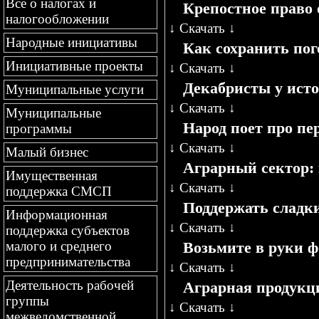
Все о налогах и
Крепостное право 
налогообложении
↓
Скачать
↓
Народные инициативы
Как сохранить пог
Инициативные проекты
↓
Скачать
↓
Декабристы у ист
Муниципальные услуги
↓
Скачать
↓
Муниципальные
Народ поет про пе
программы
↓
Скачать
↓
Малый бизнес
Аграрный сектор:
Имущественная
↓
Скачать
↓
поддержка СМСП
Поддержать сладк
Информационная
↓
Скачать
↓
поддержка субъектов
Возьмите в руки 
малого и среднего
предпринимательства
↓
Скачать
↓
Деятельность рабочей
Аграрная продукци
группы
↓
Скачать
↓
межведомственной