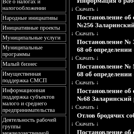
Информация о раб
Все о налогах и
налогообложении
↓
Скачать
↓
Постановление об 
Народные инициативы
№256 Заларинский
Инициативные проекты
↓
Скачать
↓
Муниципальные услуги
Постановление № 31
Муниципальные
68 об определении
программы
↓
Скачать
↓
Малый бизнес
Постановление № 50
68 об определении
Имущественная
поддержка СМСП
↓
Скачать
↓
Постановление об 
Информационная
поддержка субъектов
№68 Заларинский 
малого и среднего
↓
Скачать
↓
предпринимательства
Отлов бродячих соб
Деятельность рабочей
↓
Скачать
↓
группы
Постановление об 
межведомственной