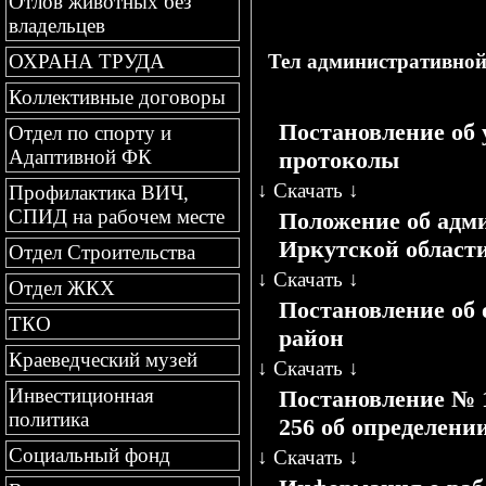
Отлов животных без
владельцев
Тел административной 
ОХРАНА ТРУДА
Коллективные договоры
Постановление об
Отдел по спорту и
Адаптивной ФК
протоколы
↓
Скачать
↓
Профилактика ВИЧ,
СПИД на рабочем месте
Положение об адм
Иркутской област
Отдел Строительства
↓
Скачать
↓
Отдел ЖКХ
Постановление об
ТКО
район
Краеведческий музей
↓
Скачать
↓
Инвестиционная
Постановление № 15
политика
256 об определени
Социальный фонд
↓
Скачать
↓