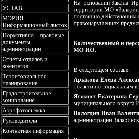
На основании Закона Ир
УСТАВ
территории МО «Заларинс
постоянно действующим 
МЭРИЯ-
правонарушениях предусм
Информационный листок
Нормативно – правовые
документы
Количественный и перс
администрации
МО ИО.
Отчеты отделов и
комитетов
В следующем составе:
Территориальное
Арыкова Елена Алекса
планирование
области по социальным в
Градостроительное
Ягомост Екатерина Сер
зонирование
муниципального округа И
Аэрофотосъёмка
Вологдин Иван Валент
администрации Заларинск
Руководители
Контактная информация