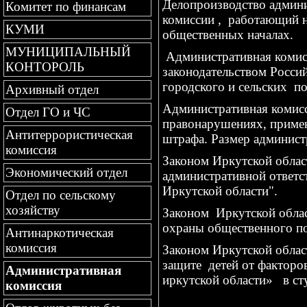
Делопроизводство админи
Комитет по финансам
комиссии , работающий н
КУМИ
общественных началах.
МУНИЦИПАЛЬНЫЙ
Административная комисс
КОНТОРОЛЬ
законодательством Росси
городского и сельских по
Архивный отдел
Административная комисси
Отдел ГО и ЧС
правонарушениях, примен
Антитеррористическая
штрафа. Размер админист
комиссия
Законом Иркутской облас
Экономический отдел
административной ответс
Иркутской области".
Отдел по сельскому
хозяйству
Законом Иркутской облас
охраны общественного пор
Антинаркотическая
комиссия
Законом Иркутской облас
защите детей от факторов
Административная
иркутской области» в ст
комиссия