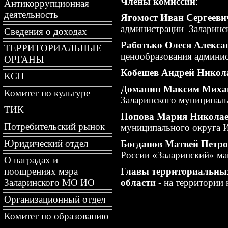
Члены комиссии
:
Антикоррупционная
деятельность
Ягомост Иван Сергееви
администрации Заларинск
Сведения о доходах
Работько Олеся Алекса
ТЕРРИТОРИАЛЬНЫЕ
ценообразования админис
ОРГАНЫ
Кобешев Андрей Никол
КСП
Доманин Максим Миха
Комитет по культуре
Заларинского муниципаль
ТИК
Попова Мария Никола
Потребительский рынок
муниципального округа И
Юридический отдел
Богданов Матвей Петр
России «Заларинский» ма
О наградах и
Главы территориальны
поощрениях мэра
области
- на территории
Заларинского МО ИО
Организационный отдел
Комитет по образованию