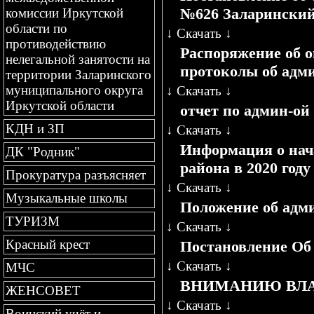
№626 Заларинский
комиссии Иркутской
области по
↓
Скачать
↓
противодействию
Распоряжение об 
нелегальной занятости на
протоколы об адми
территории Заларинского
муниципального округа
↓
Скачать
↓
Иркутской области
отчет по админ-ой
КДН и ЗП
↓
Скачать
↓
Информация о нач
ДК "Родник"
района в 2020 году
Прокуратура разъясняет
↓
Скачать
↓
Музыкальные школы
Положение об адм
ТУРИЗМ
↓
Скачать
↓
Красный крест
Постановление Об
↓
Скачать
↓
МЧС
ВНИМАНИЮ ВЛА
ЖЕНСОВЕТ
↓
Скачать
↓
Воинский учёт и