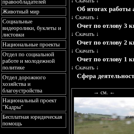
↓
Скачать
↓
правообладателей
Об итогах работы 
Животный мир
↓
Скачать
↓
Социальные
Очет по отлову 3 
видеоролики, буклеты и
↓
Скачать
↓
листовки
Очет по отлову 2 
Национальные проекты
↓
Скачать
↓
Отдел по социальной
Очет по отлову 1 
работе и молодежной
↓
Скачать
↓
политике
Сфера деятельнос
Отдел дорожного
хозяйства и
благоустройства
→ см. ←
Национальный проект
"Кадры"
Бесплатная юридическая
помощь