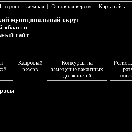
Интернет-приёмная
|
Основная версия
|
Карта сайта
кий муниципальный округ
й области
ный сайт
я
Кадровый
Конкурсы на
Регион
кой
резерв
замещение вакантных
раз
должностей
ново
росы