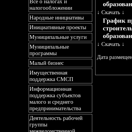
Все о налогах и
образован
налогообложении
↓
Скачать
↓
Народные инициативы
График п
Инициативные проекты
строител
образован
Муниципальные услуги
↓
Скачать
↓
Муниципальные
программы
Дата размещени
Малый бизнес
Имущественная
поддержка СМСП
Информационная
поддержка субъектов
малого и среднего
предпринимательства
Деятельность рабочей
группы
межведомственной