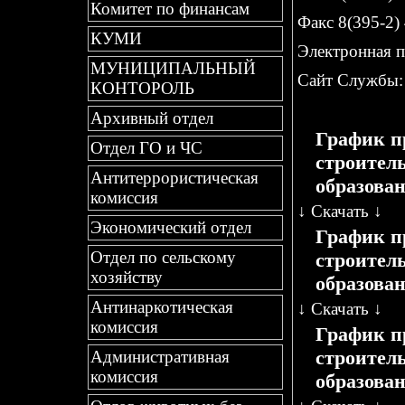
Комитет по финансам
Факс 8(395-2)
КУМИ
Электронная 
МУНИЦИПАЛЬНЫЙ
Сайт Службы
КОНТОРОЛЬ
Архивный отдел
График п
Отдел ГО и ЧС
строител
Антитеррористическая
образован
комиссия
↓
Скачать
↓
Экономический отдел
График п
Отдел по сельскому
строител
хозяйству
образован
Антинаркотическая
↓
Скачать
↓
комиссия
График п
строител
Административная
комиссия
образован