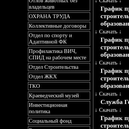
↓
Скачать
↓
Отлов животных без
владельцев
График п
строител
ОХРАНА ТРУДА
образован
Коллективные договоры
↓
Скачать
↓
Отдел по спорту и
График п
Адаптивной ФК
строител
Профилактика ВИЧ,
образован
СПИД на рабочем месте
↓
Скачать
↓
Отдел Строительства
График п
Отдел ЖКХ
строител
образован
ТКО
↓
Скачать
↓
Краеведческий музей
Служба Г
Инвестиционная
↓
Скачать
↓
политика
График п
Социальный фонд
строител