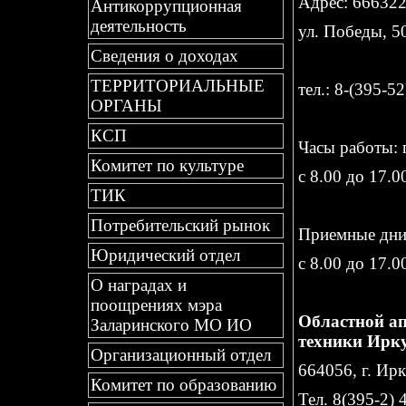
Адрес: 666322,
Антикоррупционная
деятельность
ул. Победы, 5
Сведения о доходах
ТЕРРИТОРИАЛЬНЫЕ
тел.: 8-(395-5
ОРГАНЫ
КСП
Часы работы: 
Комитет по культуре
с 8.00 до 17.0
ТИК
Потребительский рынок
Приемные дни:
Юридический отдел
с 8.00 до 17.0
О наградах и
поощрениях мэра
Областной ап
Заларинского МО ИО
техники Ирку
Организационный отдел
664056, г. Ир
Комитет по образованию
Тел. 8(395-2) 