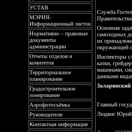
УСТАВ
Служба Гостех
МЭРИЯ-
Правительства
Информационный листок
Основная зада
Нормативно – правовые
самоходных до
документы
их принадлежн
администрации
окружающей с
Отчеты отделов и
Инспекторы сл
комитетов
катки, грейде
машинами, сне
Территориальное
данными видам
планирование
Заларинский
Градостроительное
зонирование
Главный госу
Аэрофотосъёмка
Людвиг Юрий
Руководители
Контактная информация