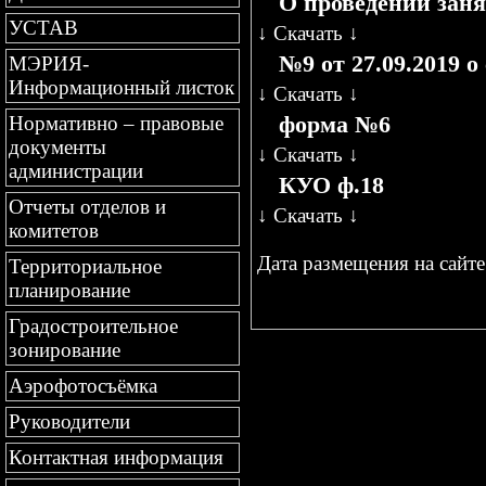
О проведении зан
УСТАВ
↓
Скачать
↓
№9 от 27.09.2019 о
МЭРИЯ-
Информационный листок
↓
Скачать
↓
форма №6
Нормативно – правовые
документы
↓
Скачать
↓
администрации
КУО ф.18
Отчеты отделов и
↓
Скачать
↓
комитетов
Дата размещения на сайте 
Территориальное
планирование
Градостроительное
зонирование
Аэрофотосъёмка
Руководители
Контактная информация